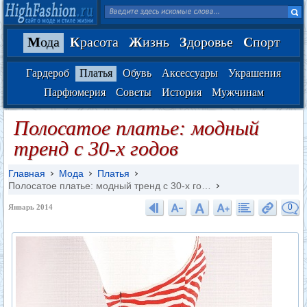
М
ода
К
расота
Ж
изнь
З
доровье
С
порт
Гардероб
Платья
Обувь
Аксессуары
Украшения
Парфюмерия
Советы
История
Мужчинам
Полосатое платье: модный
тренд с 30-х годов
Главная
Мода
Платья
Полосатое платье: модный тренд с 30-х го…
0
Январь 2014