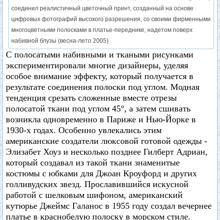
соединил реалистичный цветочный принт, созданный на основе
цифровых фотографий высокого разрешения, со своими фирменными
многоцветными полосками в платье-переднике, надетом поверх
набивной блузы (весна-лето 2005)
С полосатыми набивными и ткаными рисунками
экспериментировали многие дизайнеры, уделяя
особое внимание эффекту, который получается в
результате соединения полоски под углом. Модная
тенденция срезать сложенные вместе отрезы
полосатой ткани под углом 45°, а затем сшивать
возникла одновременно в Париже и Нью-Йорке в
1930-х годах. Особенно увлекались этим
американские создатели люксовой готовой одежды -
Элизабет Хоуз и несколько позднее Гилберт Адриан,
который создавал из такой ткани знаменитые
костюмы с юбками для Джоан Кроуфорд и других
голливудских звезд. Прославившийся искусной
работой с шелковым шифоном, американский
кутюрье Джеймс Галанос в 1955 году создал вечернее
платье в краснобелую полоску в морском стиле.