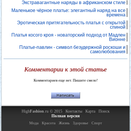
Экстравагантные наряды в африканском стиле
Маленькое чёрное платье: элегантный наряд на все
времена
Эротическая притягательность платья с открытой
спиной
Платья косого кроя - новаторский подход от Мадлен
Вионне
Платье-павлин - символ безудержной роскоши и
самолюбования
Комментарии к этой статье
Комментариев еще нет. Пишите смело!
High
Fashion
.ru © 2015
Контакты
Карта
Поиск
Полная версия
Мода
Красота
Жизнь
Здоровье
Спорт