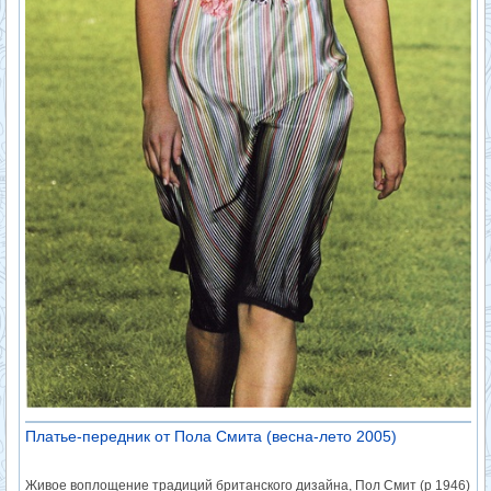
Платье-передник от Пола Смита (весна-лето 2005)
Живое воплощение традиций британского дизайна, Пол Смит (р 1946)