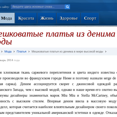
о сайту:
М
ода
К
расота
Ж
изнь
З
доровье
С
порт
шковатые платья из денима 
оды
Мода
Платья
Мешковатые платья из денима в мире высокой моды
варь 2014
года
я хлопковая ткань саржевого переплетения и цвета индиго известна
Ее производили во французском городе Ниме и поэтому назвали serge de
кая саржа). Деним ассоциируется скорее с джинсовой одеждой ра
анского Запада, чем с высокой модой, однако в наше время его охотно в
иумы дизайнеры знаменитых марок Miu Miu и Stella McCartney, объ
ичность с высоким стилем. Впервые деним ввела в массовую моду
делл, которая считается наиболее влиятельным дизайнером своего покол
ым представителем уникальной американской эстетики в одежде. Отказ