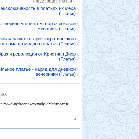
СЛЕДУЮЩИЕ СТАТЬИ ›
 эксклюзивность в платьях их меха
(
)
Платья
о звериным принтом: образ роковой
женщины (
)
Платья
синая лапка: от аристократического
костюма до модного платья (
)
Платья
браз и революция от Кристиан Диор
(
)
Платья
йльное платье - наряд для дневной
вечеринки (
)
Платья
ТАХ