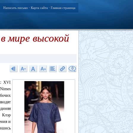
Написать письмо
Карта сайта
Главная страница
•
•
в мире высокой
0
 с XVI
 Nimes
бочих
ыводят
единяя
 Клэр
ения и
авшись