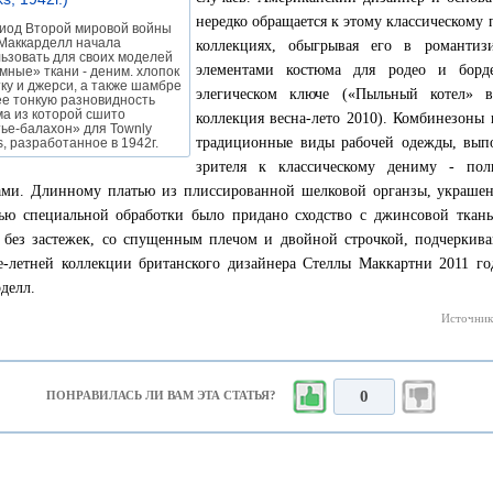
нередко обращается к этому классическому 
иод Второй мировой войны
Маккарделл начала
коллекциях, обыгрывая его в романтиз
ьзовать для своих моделей
элементами костюма для родео и борд
мные» ткани - деним. хлопок
тку и джерси, а также шамбре
элегическом ключе («Пыльный котел» 
ее тонкую разновидность
а из которой сшито
коллекция весна-лето 2010). Комбинезоны
ье-балахон» для Townly
традиционные виды рабочей одежды, вып
s, разработанное в 1942г.
зрителя к классическому дениму - по
ами. Длинному платью из плиссированной шелковой органзы, украше
ю специальной обработки было придано сходство с джинсовой ткань
 без застежек, со спущенным плечом и двойной строчкой, подчеркив
е-летней коллекции британского дизайнера Стеллы Маккартни 2011 г
делл.
Источник
0
ПОНРАВИЛАСЬ ЛИ ВАМ ЭТА СТАТЬЯ?