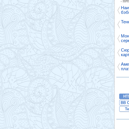
‹ П
Наи
бэб
Тен
Мон
сер
Сюр
карт
Аме
пла
HT
BB 
Te