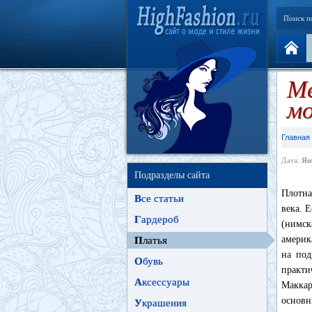
Поиск п
Ме
м
Главная
Дата:
Ян
Подразделы сайта
Плотна
В
се статьи
века. 
Г
ардероб
(нимс
америк
П
латья
на под
О
бувь
практ
А
ксессуары
Маккар
основн
У
крашения