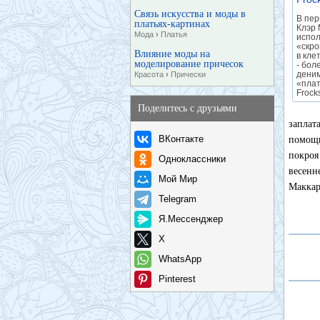
Связь искусства и моды в
В пер
платьях-картинах
Клэр 
Мода
›
Платья
испол
«скро
Влияние моды на
в кле
моделирование причесок
- бол
деним
Красота
›
Прически
«плат
Frock
Поделитесь с друзьями
заплат
ВКонтакте
помощь
покроя
Одноклассники
весенн
Мой Мир
Маккар
Telegram
Я.Мессенджер
X
WhatsApp
Pinterest