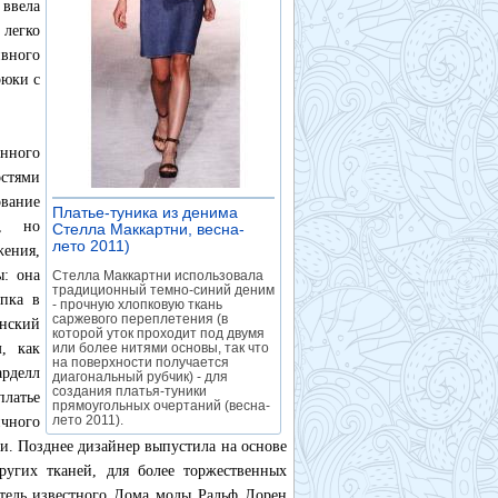
 ввела
легко
ивного
рюки с
нного
стями
вание
Платье-туника из денима
и, но
Стелла Маккартни, весна-
лето 2011)
»
ения,
ы: она
Стелла Маккартни использовала
традиционный темно-синий деним
опка в
- прочную хлопковую ткань
саржевого переплетения (в
анский
которой уток проходит под двумя
м, как
или более нитями основы, так что
на поверхности получается
арделл
диагональный рубчик) - для
создания платья-туники
латье
прямоугольных очертаний (весна-
лето 2011).
чного
и. Позднее дизайнер выпустила на основе
ругих тканей, для более торжественных
атель известного Дома моды Ральф Лорен