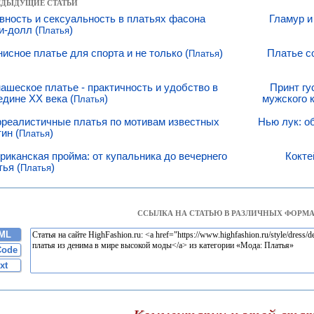
РЕДЫДУЩИЕ СТАТЬИ
вность и сексуальность в платьях фасона
Гламур и
и-долл (
)
Платья
нисное платье для спорта и не только (
)
Платье с
Платья
ашеское платье - практичность и удобство в
Принт гу
едине XX века (
)
мужского 
Платья
реалистичные платья по мотивам известных
Нью лук: о
ин (
)
Платья
риканская пройма: от купальника до вечернего
Кокте
тья (
)
Платья
ССЫЛКА НА СТАТЬЮ В РАЗЛИЧНЫХ ФОРМА
ML
Code
xt