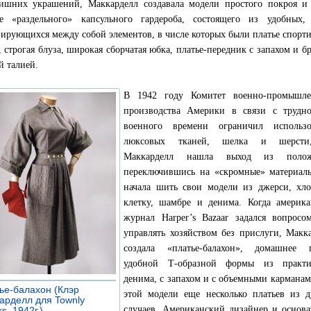
ишних украшений, Маккарделл создавала модели простого покроя и
е «раздельного» капсульного гардероба, состоящего из удобных, 
ирующихся между собой элементов, в числе которых были платье спорт
, строгая блуза, широкая сборчатая юбка, платье-передник с запахом и б
й талией.
В 1942 году Комитет военно-промышле
производства Америки в связи с трудно
военного времени ограничил использо
люксовых тканей, шелка и шерст
Маккарделл нашла выход из полож
переключившись на «скромные» материал
начала шить свои модели из джерси, хл
клетку, шамбре и денима. Когда америк
журнал Harper’s Bazaar задался вопросо
управлять хозяйством без прислуги, Макк
создала «платье-балахон», домашнее п
удобной Т-образной формы из практи
денима, с запахом и с объемными карманам
ье-балахон (Клэр
этой модели еще несколько платьев из д
арделл для Townly
случаев. Американский дизайнер и основ
s, 1942г.)
»