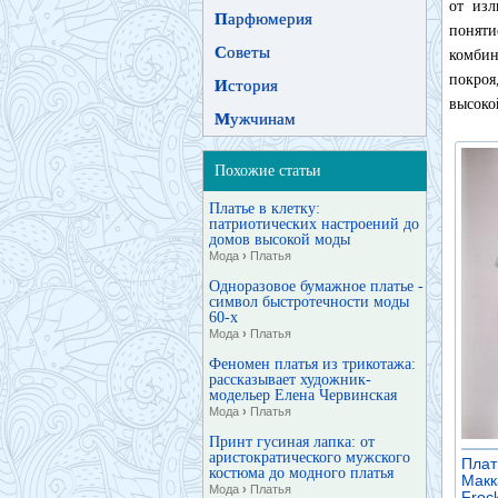
от изл
П
арфюмерия
поняти
С
оветы
комбин
покроя
И
стория
высоко
М
ужчинам
Похожие статьи
Платье в клетку:
патриотических настроений до
домов высокой моды
Мода
›
Платья
Одноразовое бумажное платье -
символ быстротечности моды
60-х
Мода
›
Платья
Феномен платья из трикотажа:
рассказывает художник-
модельер Елена Червинская
Мода
›
Платья
Принт гусиная лапка: от
аристократического мужского
Плат
костюма до модного платья
Макк
Мода
›
Платья
Frock