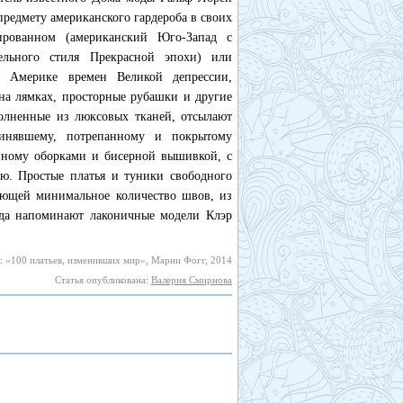
предмету американского гардероба в своих
ированном (американский Юго-Запад с
ельного стиля Прекрасной эпохи) или
в Америке времен Великой депрессии,
 на лямках, просторные рубашки и другие
олненные из люксовых тканей, отсылают
линявшему, потрепанному и покрытому
нному оборками и бисерной вышивкой, с
ю. Простые платья и туники свободного
ающей минимальное количество швов, из
ода напоминают лаконичные модели Клэр
: «100 платьев, изменивших мир», Марни Фогг, 2014
Статья опубликована:
Валерия Смирнова