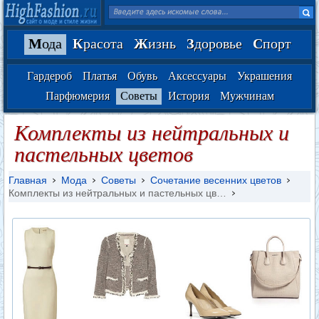
М
ода
К
расота
Ж
изнь
З
доровье
С
порт
Гардероб
Платья
Обувь
Аксессуары
Украшения
Парфюмерия
Советы
История
Мужчинам
Комплекты из нейтральных и
пастельных цветов
Главная
Мода
Советы
Сочетание весенних цветов
Комплекты из нейтральных и пастельных цв…