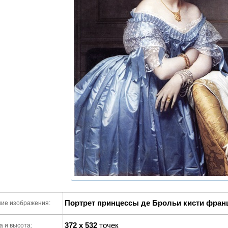
Портрет принцессы де Брольи кисти фран
ие изображения:
372 x 532
точек
 и высота: