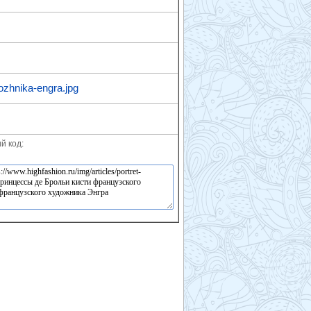
dozhnika-engra.jpg
й код: