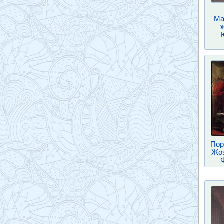
Ма
Пор
Жоз