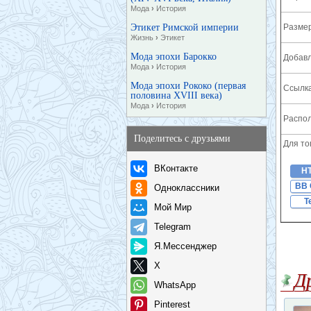
Мода
›
История
Этикет Римской империи
Разме
Жизнь
›
Этикет
Мода эпохи Барокко
Добавл
Мода
›
История
Мода эпохи Рококо (первая
Ссылка
половина XVIII века)
Мода
›
История
Распол
Поделитесь с друзьями
Для то
ВКонтакте
H
BB 
Одноклассники
T
Мой Мир
Telegram
Я.Мессенджер
X
Д
WhatsApp
Pinterest