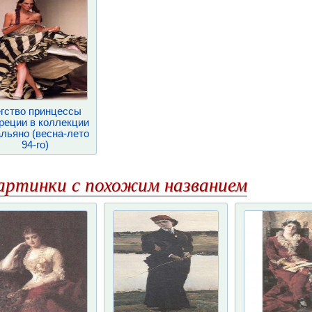
гство принцессы
реции в коллекции
альяно (весна-лето
94-го)
артинки с похожим названием