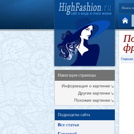
Поиск п
По
фр
Главная
Навигация страницы
Информация о картинке
Другие картинки
Похожие картинки
Подразделы сайта
В
се статьи
Г
ардероб