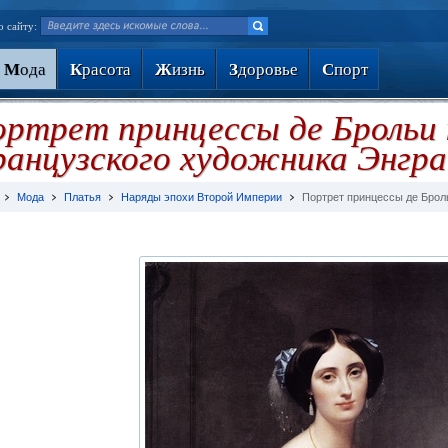
о сайту:
М
ода
К
расота
Ж
изнь
З
доровье
С
порт
ртрет принцессы де Брольи
анцузского художника Энгра
Мода
Платья
Наряды эпохи Второй Империи
Портрет принцессы де Брол