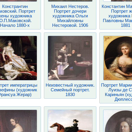
Констрантин
Михаил Нестеров.
Константин Ма
ковский. Портрет
Портрет дочери
Портрет 
жены художника
художника Ольги
художника
Ю.П.Маковской.
Михайловны
Павловны Мак
Начало 1880-х
Нестеровой. 1906
1881
трет императрицы
Неизвестный художник.
Портрет Марии
ефины (художник
Семейный портрет.
Луизы де С
Франсуа Жерар)
1830
Кариньян (х
Дюплесс