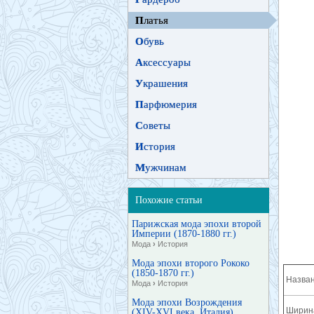
П
латья
О
бувь
А
ксессуары
У
крашения
П
арфюмерия
С
оветы
И
стория
М
ужчинам
Похожие статьи
Парижская мода эпохи второй
Империи (1870-1880 гг.)
Мода
›
История
Мода эпохи второго Рококо
(1850-1870 гг.)
Назван
Мода
›
История
Мода эпохи Возрождения
Ширина
(XIV-XVI века, Италия)