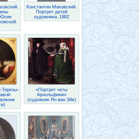
ковский.
Константин Маковский.
жены
Портрет детей
 Юлии
художника. 1882
овской.
-Терезы-
«Портрет четы
авой-
Арнольфини»
удожник
(художник Ян ван Эйк)
и)