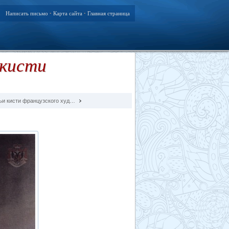
Написать письмо
Карта сайта
Главная страница
•
•
 кисти
ьи кисти французского худ…