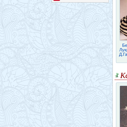
Бе
Лук
Д.Г
К