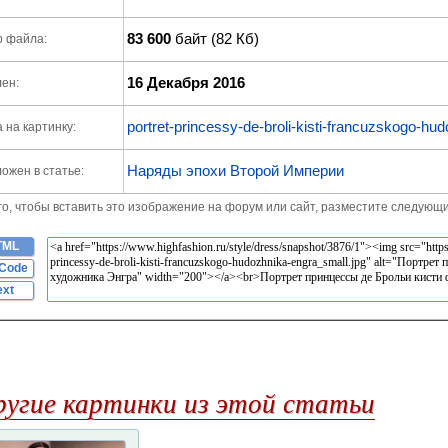
83 600
байт (82 Кб)
р файла:
16 Декабря 2016
ен:
portret-princessy-de-broli-kisti-francuzskogo-hu
 на картинку:
Наряды эпохи Второй Империи
ожен в статье:
го, чтобы вставить это изображение на форум или сайт, разместите следующи
TML
Code
ext
ругие картинки из этой статьи