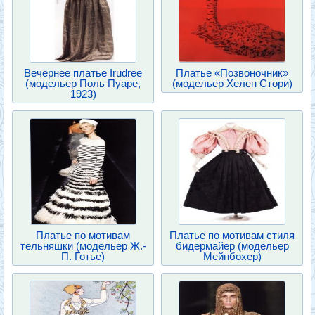
Вечернее платье Irudree
Платье «Позвоночник»
(модельер Поль Пуаре,
(модельер Хелен Стори)
1923)
Платье по мотивам
Платье по мотивам стиля
тельняшки (модельер Ж.-
бидермайер (модельер
П. Готье)
Мейнбохер)