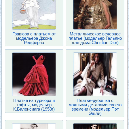
Гравюра с платьем от
Металлическое вечернее
модельера Джона
платье (модельер Гальяно
Редферна
для дома Christian Dior)
Платье из турнюра и
Платье-рубашка с
тафты, модельер
модными деталями своего
К.Баленсиага (1953г)
времени (модельер Пэт
Эшли)