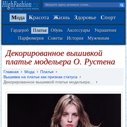
М
ода
К
расота
Ж
изнь
З
доровье
С
порт
Гардероб
Платья
Обувь
Аксессуары
Украшения
Парфюмерия
Советы
История
Мужчинам
Декорированное вышивкой
платье модельера О. Рустена
Главная
Мода
Платья
Вышивка на платье как признак статуса
Декорированное вышивкой платье модельера…