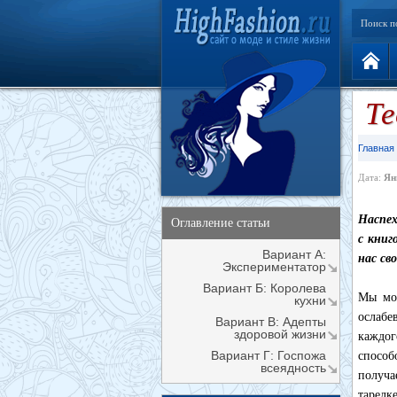
Поиск п
Те
Главная
Дата:
Ян
Наспех
Оглавление статьи
с книг
Вариант А:
нас св
Экспериментатор
Вариант Б: Королева
Мы мож
кухни
ослабе
Вариант В: Адепты
здоровой жизни
каждог
Вариант Г: Госпожа
спосо
всеядность
получа
тарелк