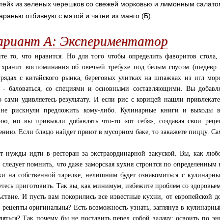
тейк из зеленых черешков со свежей морковью и лимонным салатом
аранью отбивную с мятой и чатни из манго (Б).
ариант А: Экспериментатор
те то, что нравится. Но для того чтобы определить фаворитов стола,
 хранит воспоминания об овечьей требухе под белым соусом (шедевр
рядах с китайского рынка, береговых улитках на шпажках из игл морс
ь - баловаться, со специями и основными составляющими. Вы добавляе
о сами удивляетесь результату. И если рис с корицей нашли привлека
 не рискнули предложить кому-либо. Кулинарные книги и выходы 
ию, но вы привыкли добавлять что-то «от себя», создавая свои рец
ению. Если блюдо найдет приют в мусорном баке, то закажете пиццу. Сам
т нужды идти в ресторан за экстраординарной закуской. Вы, как лю
 следует помнить, что даже заморская кухня строится по определенным 
ки на собственной тарелке, нелишним будет ознакомиться с кулинарн
етесь приготовить. Так вы, как минимум, избежите проблем со здоровьем 
ьствие. И пусть вам покорились все известные кухни, от европейской д
и рецепты оригинальны? Есть возможность узнать, заглянув в кулинарн
ляться? Так почему бы не поставить перед собой задачу: освоить по 