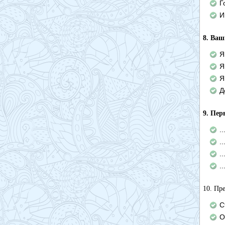
Г
И
8. Ваш
Я
Я
Я
Д
9. Пер
.
.
.
.
10. Пр
С
О