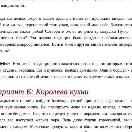
 направлений...
адаться целью, скоро в вашем арсенале появятся тирольские кнедли, 
й том-ям-гун, туркменский этли унаш, алжирский мак-любе. Замахнитесь
двенадцать видов рыбы! Сотворите омлет по рецепту матушки Пуляр.
 острых блюд? Эта давняя традиция была рождена необходимостью
етворных микроорганизмов. Есть и много другой занимательной информа
анны!
уйте:
Начните с традиционно славянских рецептов, по которым гот
 студень, окрошка, щи и кулебяка, колбаса домашняя. Одних борщей - 
вареники из гречневой муки с творогом окажутся вкуснее самых изыскан
ариант Б: Королева кухни
акрытыми глазами найдете баночку нужной приправы, ведь кухня - в
ет кулинарная книга. Вы планируете меню на неделю вперед, с учето
 все необходимое. Все, что по рецепту идет замороженным, заморозите 
для вас наступает жаркая пора. Ведь даже будучи горожанкой, вы з
раете с сахаром. Молочные продукты, мясо и яйца по возможности бер