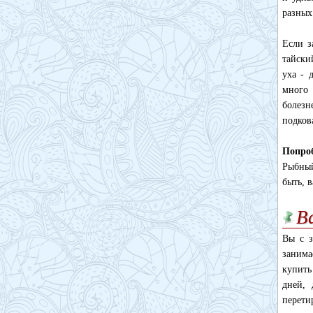
разных
Если з
тайски
уха - 
много
болезн
подков
Попроб
Рыбный
быть, 
В
Вы с з
занима
купить
дней, 
перети