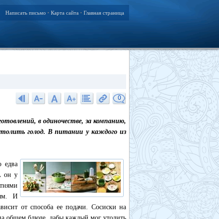
Написать письмо
Карта сайта
Главная страница
•
•
0
отовлений, в одиночестве, за компанию,
б утолить голод. В питании у каждого из
о едва
А он у
отнями
ям. И
висит от способа ее подачи. Сосиски на
я на общем блюде, дабы каждый мог утолить