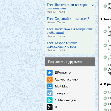
К
Тест. Являетесь ли вы хорошим
п
дипломатом?
Жизнь
›
Тесты
Тест. Хороший ли вы сосед?
3. Бак
Жизнь
›
Тесты
Р
Тест. Насколько вы толерантны
з
в общении?
«
Жизнь
›
Тесты
Е
Тест. Каково мнение
з
окружающих о вас?
и
Жизнь
›
Тесты
З
Р
Поделитесь с друзьями
П
д
ВКонтакте
х
Одноклассники
4. В р
Мой Мир
В
Telegram
П
Я.Мессенджер
О
X
С