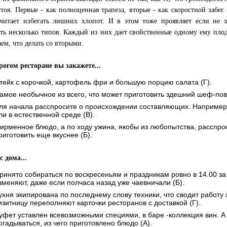
стоя. Первые - как полноценная трапеза, вторые - как скоростной забег.
читает избегать лишних хлопот. И в этом тоже проявляет если не 
ть несколько типов. Каждый из них дает свойственные одному ему плоды
ем, что делать со вторыми.
орогом ресторане вы закажете...
тейк с корочкой, картофель фри и большую порцию салата (Г).
амое необычное из всего, что может приготовить здешний шеф-пова
ля начала расспросите о происхождении составляющих. Например
ли в естественной среде (В).
ирменное блюдо, а по ходу ужина, якобы из любопытства, расспро
риготовить еще вкуснее (Б).
с дома...
ринято собираться по воскресеньям и праздникам ровно в 14.00 з
зменяют, даже если полчаса назад уже чаевничали (Б).
ухня экипирована по последнему слову техники, что сводит работу 
изитницу переполняют карточки ресторанов с доставкой (Г).
уфет уставлен всевозможными специями, в баре -коллекция вин. А
огадываться, из чего приготовлено блюдо (А).