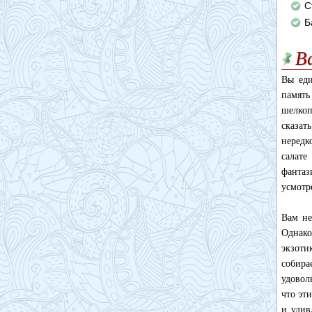
С
Б
В
Вы еди
память
шелкоп
сказат
нередк
салате
фантаз
усмотр
Вам не
Однако
экзоти
собира
удовол
что эт
и удив