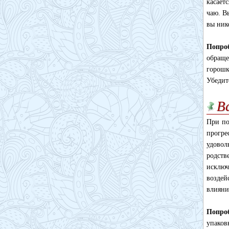
касает
чаю. В
вы ник
Попроб
обраще
горошк
Убедит
В
При по
прогр
удовол
родств
исключ
воздей
влияни
Попроб
упаков