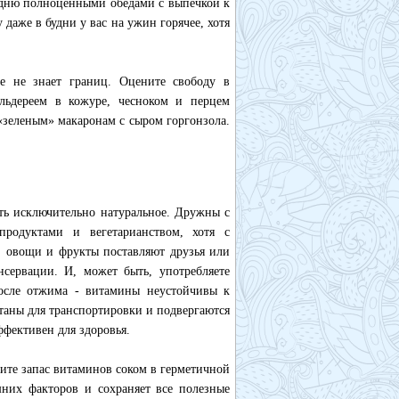
родню полноценными обедами с выпечкой к
даже в будни у вас на ужин горячее, хотя
е не знает границ. Оцените свободу в
льдереем в кожуре, чесноком и перцем
«зеленым» макаронам с сыром горгонзола.
ать исключительно натуральное. Дружны с
продуктами и вегетарианством, хотя с
а, овощи и фрукты поставляют друзья или
сервации. И, может быть, употребляете
после отжима - витамины неустойчивы к
отаны для транспортировки и подвергаются
фективен для здоровья.
ите запас витаминов соком в герметичной
них факторов и сохраняет все полезные