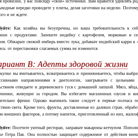
ся провизии, у вас повсюду «свои» источники. Вам нравится удивлять 
ыходные нередко проводите у плиты, делая заготовки на неделю. Поэтому 
ого и не ждете.
уйте:
Как хозяйка вы безупречны, но ваша требовательность к себ
нии с продуктами. Запеките индейку с картофелем, морковью и се
ом. Обжарьте свежий имбирь вместо лука; добавьте индийский карри к 
есь: от перестановки слагаемых сумма не изменится.
ариант В: Адепты здоровой жизни
купке вы вчитываетесь, всматриваетесь и принюхиваетесь, чтобы выбр
ессивными направлениями в диетологии, заигрываете с цельными 
ьствием отведаете и деревенского гуся с домашней лапшой. Мясо, яйц
енники, живущие за городом. Вы избегаете магазинных соусов и кон
ительно фреши. Однако выпивать такие следует в первые полчаса 
ствию света. Кроме того, фрукты, доставленные из далеких стран, обраб
ю внешних факторов, а потому напиток, приготовленный из них, малоэф
уйте:
Посетите уютный ресторан, заправьте макароны кетчупом. Пополн
ке Гетра Пак. Она полностью защищает содержимое от действия внеш