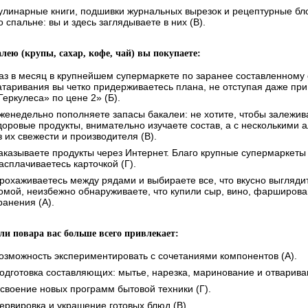
улинарные книги, подшивки журнальных вырезок и рецептурные бл
о спальне: вы и здесь заглядываете в них (В).
алею (крупы, сахар, кофе, чай) вы покупаете:
аз в месяц в крупнейшем супермаркете по заранее составленному 
атаривания вы четко придерживаетесь плана, не отступая даже при
Геркулеса» по цене 2» (Б).
женедельно пополняете запасы бакалеи: не хотите, чтобы залежив
доровые продукты, внимательно изучаете состав, а с несколькими 
з их свежести и производителя (В).
аказываете продукты через Интернет. Благо крупные супермаркеты 
асплачиваетесь карточкой (Г).
рохаживаетесь между рядами и выбираете все, что вкусно выгляди
омой, неизбежно обнаруживаете, что купили сыр, вино, фарширова
ранения (А).
оли повара вас больше всего привлекает:
озможность экспериментировать с сочетаниями компонентов (А).
одготовка составляющих: мытье, нарезка, маринование и отварива
своение новых программ бытовой техники (Г).
ервировка и украшение готовых блюд (В).