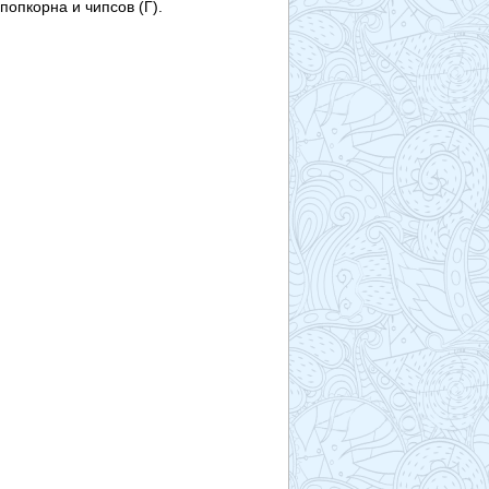
попкорна и чипсов (Г).