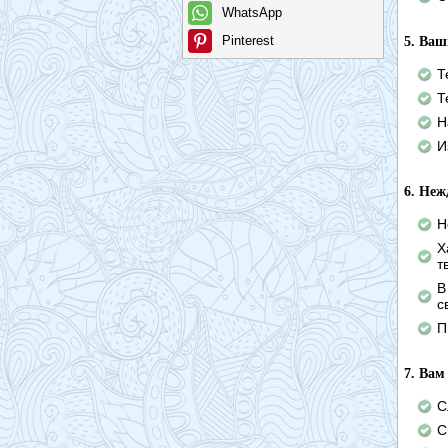
WhatsApp
Pinterest
5. Ва
Т
Т
Н
И
6. Неж
Н
Х
т
В
с
П
7. Вам
С
С