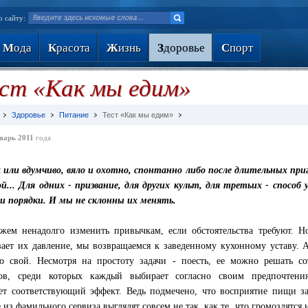
о сайту:
М
ода
К
расота
Ж
изнь
З
доровье
С
порт
ст «Как мы едим»
Здоровье
Питание
Тест «Как мы едим»
варь 2011
года
 или вдумчиво, вяло и охотно, спонтанно либо после длительных приг
ой... Для одних - призвание, для других культ, для третьих - спосо
ои порядки. И мы не склонны их менять.
ем ненадолго изменить привычкам, если обстоятельства требуют. Н
вает их давление, мы возвращаемся к заведенному кухонному уставу. 
о свой. Несмотря на простоту задачи - поесть, ее можно решать с
бов, среди которых каждый выбирает согласно своим предпочтени
ет соответствующий эффект. Ведь подмечено, что восприятие пищи за
е из фамильного сервиза выглядят совсем не так, как те, что громоздятс