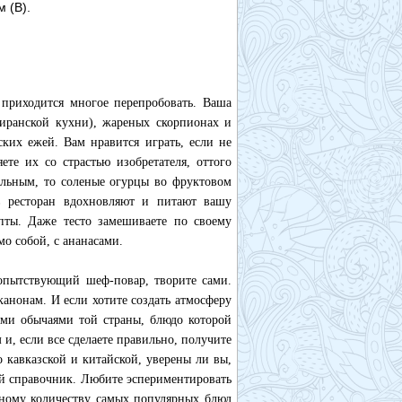
 (В).
 приходится многое перепробовать. Ваша
 иранской кухни), жареных скорпионах и
ких ежей. Вам нравится играть, если не
те их со страстью изобретателя, оттого
тельным, то соленые огурцы во фруктовом
в ресторан вдохновляют и питают вашу
епты. Даже тесто замешиваете по своему
о собой, с ананасами.
бопытствующий шеф-повар, творите сами.
канонам. И если хотите создать атмосферу
ыми обычаями той страны, блюдо которой
и, если все сделаете правильно, получите
о кавказской и китайской, уверены ли вы,
ый справочник. Любите эспериментировать
энному количеству самых популярных блюд