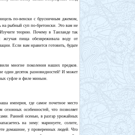
шницель по-венски с брусничным джемом,
 на рыбный суп по-бретонски. Это вам не
 Изучите теорию. Почему в Таиланде так
: жгучая пища обезвреживала воду от
ции. Если вам нравится готовить, будьте
овили многие поколения наших предков.
не один десяток разновидностей! И может
ных суфле и филе миньон.
аша империя, где самое почетное место
м сезонных особенностей, что позволяет
сами. Ранней осенью, в разгар урожайных
апасаетесь на зиму: маринуете, солите,
ете домашние, у проверенных людей. Что