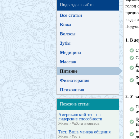
Подразделы сайта
голод 
предпо
В
се статьи
выдели
К
ожа
Подума
В
олосы
1. В д
З
убы
С
М
едицина
С
М
ассаж
Д
и
П
итание
Ф
Ф
изиотерапия
п
П
сихология
2. У ва
Похожие статьи
П
и
Американский тест на
лидерские способности
К
Жизнь
›
Работа и карьера
в
Б
Тест. Ваша манера общения
д
Жизнь
›
Тесты