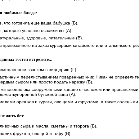
ши любимые блюда:
е, что готовила еще ваша бабушка (Б).
е, которые успешно освоили вы (А).
атуральные, здоровые, питательные (В).
з привезенного на заказ курьерами китайского или итальянского рес
данных гостей встретите...
емедленным звонком в пиццерию (Г).
аотичным перелистыванием поваренных книг. Никак не определитес
вердым сыром или просто подать нарезку (Б).
 мгновение ока сооруженными канапе с чесноком или прованскими 
вежеоткупоренной бутылкой вина (А).
иалами орешков и кураги, овощами и фруктами, а также солеными 
 не жить без:
ливочных сыра и масла, сметаны и творога (Б).
вежих фруктов, овощей и тофу (В).