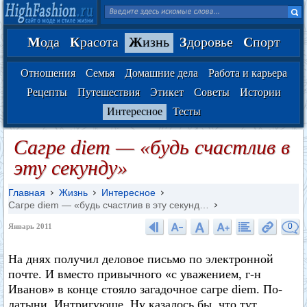
М
ода
К
расота
Ж
изнь
З
доровье
С
порт
Отношения
Семья
Домашние дела
Работа и карьера
Рецепты
Путешествия
Этикет
Советы
Истории
Интересное
Тесты
Сагре diem — «будь счастлив в
эту секунду»
Главная
Жизнь
Интересное
Сагре diem — «будь счастлив в эту секунд…
0
Январь 2011
На днях получил деловое письмо по электронной
почте. И вместо привычного «с уважением, г-н
Иванов» в конце стояло загадочное сагре diem. По-
латыни. Интригующе. Ну казалось бы, что тут