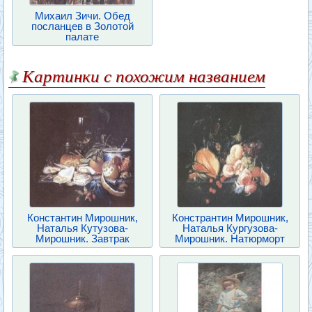
Михаил Зичи. Обед
посланцев в Золотой
палате
Картинки с похожим названием
Константин Мирошник,
Констрантин Мирошник,
Наталья Кутузова-
Наталья Кургузова-
Мирошник. Завтрак
Мирошник. Натюрморт