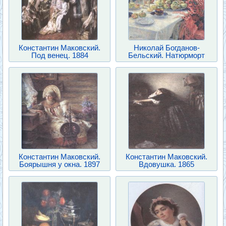
Константин Маковский.
Николай Богданов-
Под венец. 1884
Бельский. Натюрморт
Константин Маковский.
Константин Маковский.
Боярышня у окна. 1897
Вдовушка. 1865