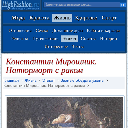
М
ода
К
расота
Ж
изнь
З
доровье
С
порт
Отношения
Семья
Домашние дела
Работа и карьера
Рецепты
Путешествия
Этикет
Советы
Истории
Интересное
Тесты
Константин Мирошник.
Натюрморт с раком
Главная
Жизнь
Этикет
Званые обеды и ужины
Константин Мирошник. Натюрморт с раком