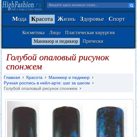
М
ода
К
расота
Ж
изнь
З
доровье
С
порт
Косметика
Лицо
Пластическая хирургия
Маникюр и педикюр
Прически
Голубой опаловый рисунок
спонжем
Главная
Красота
Маникюр и педикюр
Ручная роспись в нейл-арте: шаг за шагом
Голубой опаловый рисунок спонжем