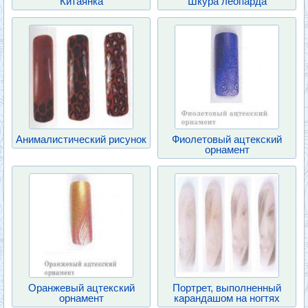
Китаянка
Шкура леопарда
Анималистический рисунок
Фиолетовый ацтекский
орнамент
Оранжевый ацтекский
Портрет, выполненный
орнамент
карандашом на ногтях