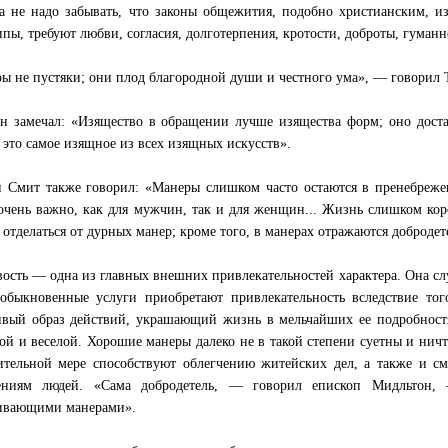
а не надо забывать, что законы общежития, подобно христианским, из
пы, требуют любви, согласия, долготерпения, кротости, доброты, гуман
ы не пустяки; они плод благородной души и честного ума», — говорил 
н замечал: «Изящество в обращении лучше изящества форм; оно доста
; это самое изящное из всех изящных искусств».
 Смит также говорил: «Манеры слишком часто остаются в пренебреже
очень важно, как для мужчин, так и для женщин... Жизнь слишком кор
 отделаться от дурных манер; кроме того, в манерах отражаются добродет
ость — одна из главных внешних привлекательностей характера. Она сл
обыкновенные услуги приобретают привлекательность вследствие тог
ивый образ действий, украшающий жизнь в мельчайших ее подробност
ой и веселой. Хорошие манеры далеко не в такой степени суетны и нич
ительной мере способствуют облегчению житейских дел, а также и с
ениям людей. «Сама добродетель, — говорил епископ Мидльтон, —
ивающими манерами».