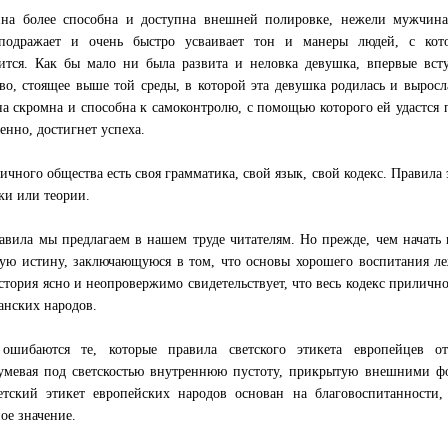
а более способна и доступна внешней полировке, нежели мужчина
 подражает и очень быстро усваивает тон и манеры людей, с кот
ится. Как бы мало ни была развита и неловка девушка, впервые вст
во, стоящее выше той среды, в которой эта девушка родилась и выросл
на скромна и способна к самоконтролю, с помощью которого ей удастся 
енно, достигнет успеха.
ичного общества есть своя грамматика, свой язык, свой кодекс. Правила
ки или теории.
авила мы предлагаем в нашем труде читателям. Но прежде, чем начать
ую истину, заключающуюся в том, что основы хорошего воспитания л
история ясно и неопровержимо свидетельствует, что весь кодекс прилич
анских народов.
 ошибаются те, которые правила светского этикета европейцев о
умевая под светскостью внутреннюю пустоту, прикрытую внешними фо
етский этикет европейских народов основан на благовоспитанности,
ное значение.