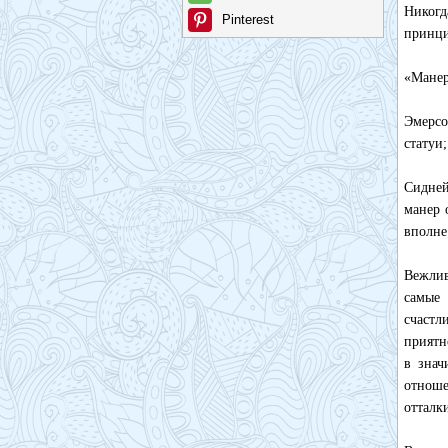
Никогд
Pinterest
принци
«Манер
Эмерсо
статуи
Сидней
манер 
вполне
Вежлив
самые 
счастл
приятн
в знач
отнош
отталк