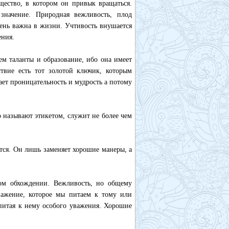
бщество, в котором он привык вращаться.
 значение. Природная вежливость, плод
ень важна в жизни. Учтивость внушается
ения.
ем таланты и образование, ибо она имеет
ствие есть тот золотой ключик, которым
ает проницательность и мудрость а потому
о называют этикетом, служит не более чем
тся. Он лишь заменяет хорошие манеры, а
ом обхождении. Вежливость, но общему
важение, которое мы питаем к тому или
питая к нему особого уважения. Хорошие