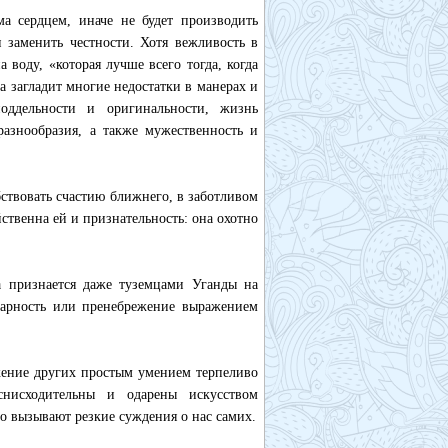
а сердцем, иначе не будет производить
 заменить честности. Хотя вежливость в
воду, «которая лучше всего тогда, когда
да загладит многие недостатки в манерах и
оддельности и оригинальности, жизнь
разнообразия, а также мужественность и
ствовать счастию ближнего, в заботливом
йственна ей и признательность: она охотно
ра признается даже туземцами Уганды на
одарность или пренебрежение выражением
жение других простым умением терпеливо
снисходительны и одарены искусством
о вызывают резкие суждения о нас самих.