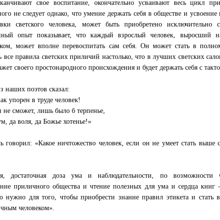
канчивают свое воспитание, окончательно усваивают весь цикл пр
ного не следует однако, что умение держать себя в обществе и усвоени
вки светского человека, может быть приобретено исключительно с
ный опыт показывает, что каждый взрослый человек, выросший на
ком, может вполне перевоспитать сам себя. Он может стать в полно
ь все правила светских приличий настолько, что в лучших светских сал
ажет своего простонародного происхождения и будет держать себя с так
з наших поэтов сказал:
как упорен в труде человек!
н не сможет, лишь было б терпенье,
м, да воля, да Божье хотенье!»
ь говорил: «Какое ничтожество человек, если он не умеет стать выше 
ия, достаточная доза ума и наблюдательности, по возможности ч
ние приличного общества и чтение полезных для ума и сердца книг
то нужно для того, чтобы приобрести знание правил этикета и стать 
чным человеком».