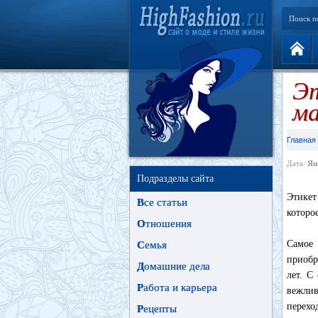
Поиск п
Эт
ма
Главная
Дата:
Ян
Подразделы сайта
Этикет
В
се статьи
которо
О
тношения
Самое 
С
емья
приобр
Д
омашние дела
лет. С
Р
абота и карьера
вежлив
перехо
Р
ецепты