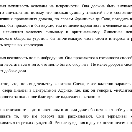
щая вежливость основана на искренности. Она должна быть внушаем
го впечатления, потому что никакая сумма учтивостей не в состоянии
лучших проявлениях должна, по словам Франциска де Саля, походить на 
чна, без примеси и без вкуса», тем не менее даровитость в человеке всег
е извиняется человеку сильному и оригинальному. Лишенная неп
ческого общества утратила бы значительную часть своего интереса и 
ть отдельных характеров.
щая вежливость полна добродушия. Она проявляется в готовности способ
ии избегать всего того, что могло бы его огорчить. Не менее доброты сво
ет добрые дела.
тно, что, по свидетельству капитана Спека, такое качество характе
х озера Нианзы в центральной Африке, где, как он говорит, «неблаг
арности за оказанное благодеяние надлежит наказанию».
 воспитанные люди приветливы и иногда даже обеспечивают себе ува
шивать то, что им говорят или рассказывают. Они терпеливы, 
живаться от резких суждений. Резкие суждения о других почти неизменн