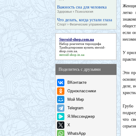
Женщин
Важность сна для человека
Здоровье
›
Психология
легко
знаком
Что делать, когда устали глаза
Спорт
›
Физические упражнения
общест
если о
Steroid-shop.com.ua
несомн
Набор реагентов тироидифа
Трийодтиронин купить
steroid-
shop.com.ua
.
У прил
steroid-shop.in.ua
практи
Поделитесь с друзьями
Эти пр
основн
ВКонтакте
деле, 
Одноклассники
христи
Мой Мир
Грубо
Telegram
подраз
Я.Мессенджер
что св
X
серьез
WhatsApp