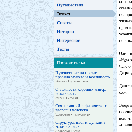
они за
П
утешествия
сказан
Э
тикет
полиро
жизнен
С
оветы
прилав
И
стории
усвоит
И
нтересное
не вык
Т
есты
Один и
«Куда 
Похожие статьи
Чего о
Путешествие на поезде:
Да разу
правила этикета и вежливость
Жизнь
›
Путешествия
Даниэл
О важности хороших манер:
себя».
вежливость
Жизнь
›
Этикет
Энерг
Связь эмоций и физического
здоровья человека
посеще
Здоровье
›
Психология
все, ч
Структура, цвет и функции
«прили
кожи человека
Здоровье
›
Кожа