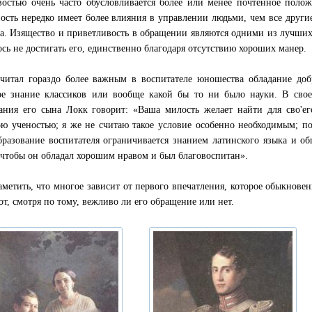
остью очень часто обусловливается более или менее почтенное полож
ость нередко имеет более влияния в управлении людьми, чем все другие
ва. Изящество и приветливость в обращении являются одними из лучши
ось не достигать его, единственно благодаря отсутствию хороших манер.
читал гораздо более важным в воспитателе юношества обладание д
ое знание классиков или вообще какой бы то ни было науки. В сво
ания его сына Локк говорит: «Ваша милость желает найти для сво'ег
ю ученостью; я же не считаю такое условие особенно необходимым; п
бразование воспитателя ограничивается знанием латинского языка и о
 чтобы он обладал хорошим нравом и был благовоспитан».
аметить, что многое зависит от первого впечатления, которое обыкнове
от, смотря по тому, вежливо ли его обращение или нет.