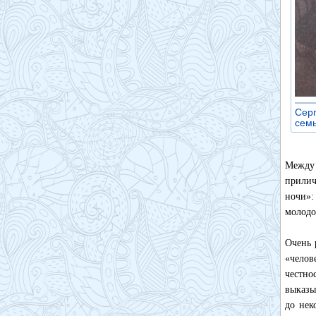
Серг
сем
Между 
прилич
ночи»:
молодо
Очень 
«челов
честно
выказы
до нек