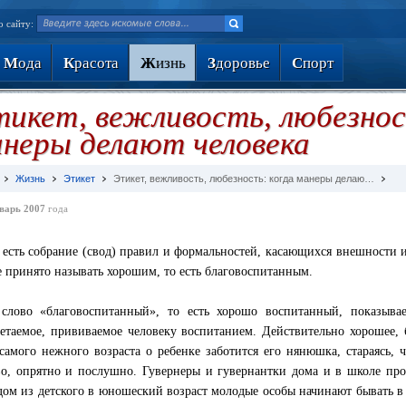
о сайту:
М
ода
К
расота
Ж
изнь
З
доровье
С
порт
икет, вежливость, любезнос
неры делают человека
Жизнь
Этикет
Этикет, вежливость, любезность: когда манеры делаю…
варь 2007
года
 есть собрание (свод) правил и формальностей, касающихся внешности 
е принято называть хорошим, то есть благовоспитанным.
слово «благовоспитанный», то есть хорошо воспитанный, показыва
етаемое, прививаемое человеку воспитанием. Действительно хорошее, 
 самого нежного возраста о ребенке заботится его нянюшка, стараясь,
о, опрятно и послушно. Гувернеры и гувернантки дома и в школе прод
дом из детского в юношеский возраст молодые особы начинают бывать в 