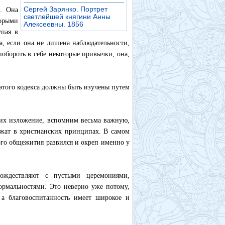
Сергей Зарянко. Портрет
. Она
светлейшей княгини Анны
орыми
Алексеевны. 1856
»
упая в
а, если она не лишена наблюдательности,
побороть в себе некоторые привычки, она,
 этого кодекса должны быть изучены путем
 их изложение, вспомним весьма важную,
ежат в христианских принципах. В самом
ного общежития развился и окреп именно у
тождествляют с пустыми церемониями,
рмальностями. Это неверно уже потому,
 а благовоспитанность имеет широкое и