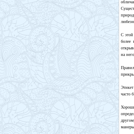
облича
Сущест
природ
любезн
С этой
более 
открыв
на нег
Правил
прикры
Этикет
часто 
Хорош
опреде
другом
манеры