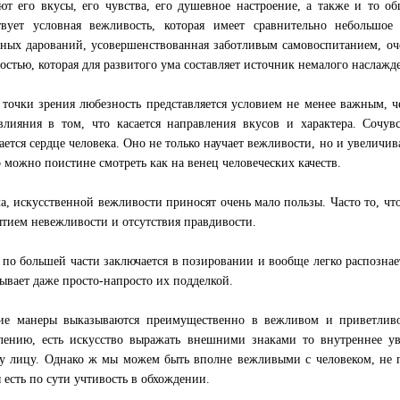
ют его вкусы, его чувства, его душевное настроение, а также и то о
вует условная вежливость, которая имеет сравнительно небольшое
ных дарований, усовершенствованная заботливым самовоспитанием, оч
остью, которая для развитого ума составляет источник немалого наслажд
 точки зрения любезность представляется условием не менее важным, ч
влияния в том, что касается направления вкусов и характера. Сочув
ается сердце человека. Оно не только научает вежливости, но и увеличив
о можно поистине смотреть как на венец человеческих качеств.
а, искусственной вежливости приносят очень мало пользы. Часто то, чт
тием невежливости и отсутствия правдивости.
 по большей части заключается в позировании и вообще легко распознае
бывает даже просто-напросто их подделкой.
ие манеры выказываются преимущественно в вежливом и приветлив
лению, есть искусство выражать внешними знаками то внутреннее у
у лицу. Однако ж мы можем быть вполне вежливыми с человеком, не 
 есть по сути учтивость в обхождении.