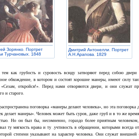
ей Зорянко. Портрет
Дмитрий Антонелли. Портрет
ьи Турчановых. 1848
»
А.Н.Арапова. 1829
»
тем как грубость и суровость всюду затворяют перед собою двери 
ное обхождение, в котором и состоят хорошие манеры, имеют силу таи
 «Сезам, откройся!». Перед нами отворяются двери, и они служат п
го и старого.
распространена поговорка «манеры делают человека», но эта поговорка д
ек делает манеры». Человек может быть суров, даже груб и в то же вре
стью. Но он был бы, несомненно, гораздо более приятным человеком,
вал ту мягкость нрава и ту .учтивость в обращении, которыми всегда 
оторой степени указывают на характер человека. Они служат внешней