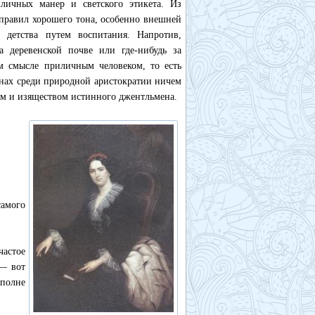
иличных манер и светского этикета. Из
е правил хорошего тона, особенно внешней
 детства путем воспитания. Напротив,
 деревенской почве или где-нибудь за
м смысле приличным человеком, то есть
онах среди природной аристократии ничем
том и изяществом истинного джентльмена.
самого
астое
 — вот
вполне