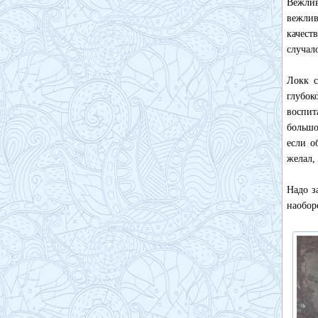
Вежлив
вежлив
качест
случал
Локк с
глубок
воспит
большо
если о
желал,
Надо з
наобор