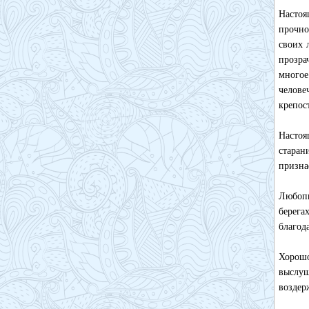
Настоя
прочно
своих 
прозра
много
челове
крепос
Настоя
старан
призна
Любопы
берега
благод
Хорошо
выслу
воздер