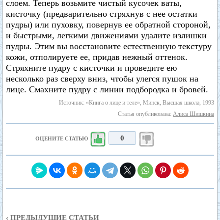
слоем. Теперь возьмите чистый кусочек ваты,
кисточку (предварительно стряхнув с нее остатки
пудры) или пуховку, повернув ее обратной стороной,
и быстрыми, легкими движениями удалите излишки
пудры. Этим вы восстановите естественную текстуру
кожи, отполируете ее, придав нежный оттенок.
Стряхните пудру с кисточки и проведите ею
несколько раз сверху вниз, чтобы улегся пушок на
лице. Смахните пудру с линии подбородка и бровей.
Источник: «Книга о лице и теле», Минск, Высшая школа, 1993
Статья опубликована:
Алиса Шишкина
0
ОЦЕНИТЕ СТАТЬЮ
‹ ПРЕДЫДУЩИЕ СТАТЬИ