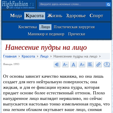
М
ода
К
расота
Ж
изнь
З
доровье
С
порт
Косметика
Лицо
Пластическая хирургия
Маникюр и педикюр
Прически
Нанесение пудры на лицо
Главная
Красота
Лицо
Нанесение пудры на лицо
0
Январь 1993
От основы зависит качество макияжа, но она лишь
создает для него нейтральную поверхность; она
жидкая, и для ее фиксации нужна пудра, которая
придает основе более естественный оттенок. Плохо
напудренное лицо выглядит неряшливо, но сейчас
выпускается настолько тонко измельченная пудра, что
она легким облаком окутывает ваше лицо, снимая