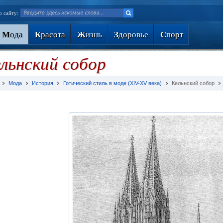
о сайту:
М
ода
К
расота
Ж
изнь
З
доровье
С
порт
льнский собор
Мода
История
Готический стиль в моде (XIV-XV века)
Кельнский собор