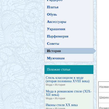
П
латья
О
бувь
А
ксессуары
У
крашения
П
арфюмерия
С
оветы
И
стория
М
ужчинам
Похожие статьи
Стиль классицизм в моде
(вторая половина XVIII века)
Мода
›
История
Назван
Мода в романском стиле (XIX-
XII века)
Ширина
Мода
›
История
Иконы стиля XX века
Разме
Мода
›
История