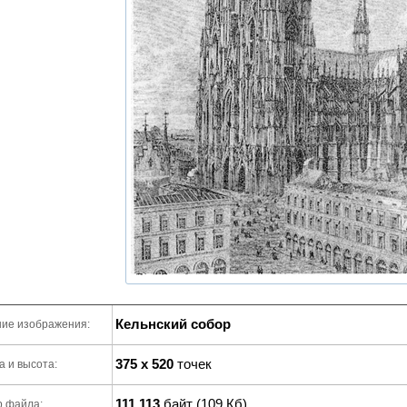
Кельнский собор
ие изображения:
375 x 520
точек
 и высота:
111 113
байт (109 Кб)
р файла: