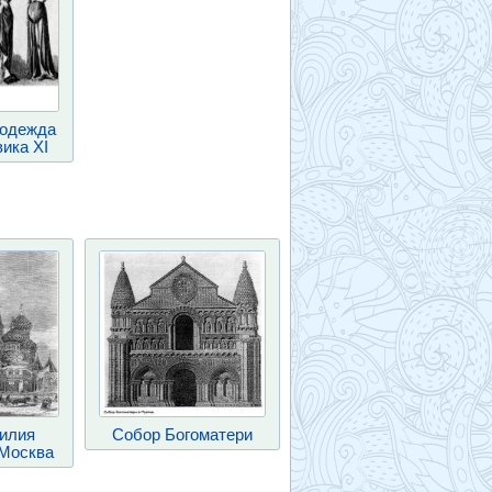
 одежда
ика XI
илия
Собор Богоматери
 Москва