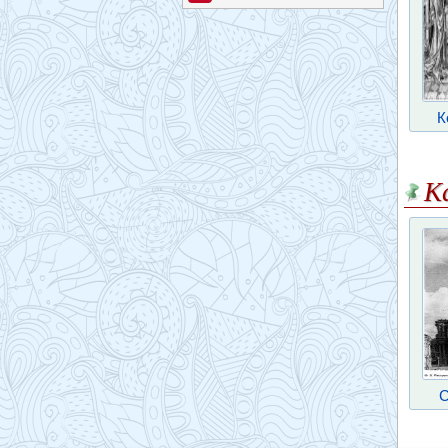
К
К
С