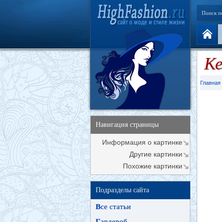
Поиск п
Ке
Главная
Навигация страницы
Информация о картинке
Другие картинки
Похожие картинки
Подразделы сайта
В
се статьи
Г
ардероб