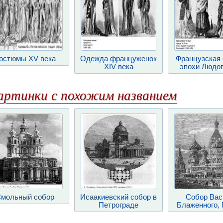
остюмы XV века
Одежда француженок
Французская
XIV века
эпохи Людов
артинки с похожим названием
мольный собор
Исаакиевский собор в
Собор Вас
Петрограде
Блаженного,