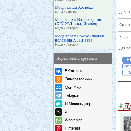
Мода начала XX века
Мода
›
История
Добавл
Мода эпохи Возрождения
(XIV-XVI века, Италия)
Ссылка
Мода
›
История
Мода эпохи Рококо (первая
Распол
половина XVIII века)
Мода
›
История
Для то
Поделитесь с друзьями
H
BB 
ВКонтакте
T
Одноклассники
Мой Мир
Telegram
Я.Мессенджер
Д
X
WhatsApp
Pinterest