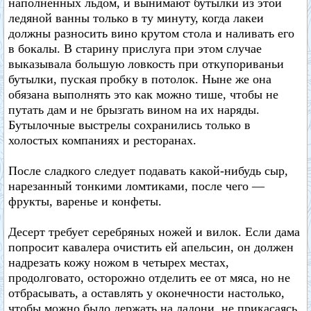
наполненных льдом, и вынимают бутылки из этой
ледяной ванны только в ту минуту, когда лакеи
должны разносить вино крутом стола и наливать его
в бокалы. В старину прислуга при этом случае
выказывала большую ловкость при откупориваньи
бутылки, пуская пробку в потолок. Ныне же она
обязана выполнять это как можно тише, чтобы не
путать дам и не брызгать вином на их наряды.
Бутылочные выстрелы сохранились только в
холостых компаниях и ресторанах.
После сладкого следует подавать какой-нибудь сыр,
нарезанный тонкими ломтиками, после чего —
фрукты, варенье и конфеты.
Десерт требует серебряных ножей и вилок. Если дама
попросит кавалера очистить ей апельсин, он должен
надрезать кожу ножом в четырех местах,
продолговато, осторожно отделить ее от мяса, но не
отбрасывать, а оставлять у оконечности настолько,
чтобы можно было держать на ладони, не прикасаясь