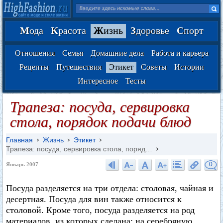
М
ода
К
расота
Ж
изнь
З
доровье
С
порт
Отношения
Семья
Домашние дела
Работа и карьера
Рецепты
Путешествия
Этикет
Советы
Истории
Интересное
Тесты
Трапеза: посуда, сервировка
стола, порядок подачи блюд
Главная
Жизнь
Этикет
Трапеза: посуда, сервировка стола, поряд…
0
Январь 2007
Посуда разделяется на три отдела: столовая, чайная и
десертная. Посуда для вин также относится к
столовой. Кроме того, посуда разделяется на род
материалов, из которых сделана: на серебряную,