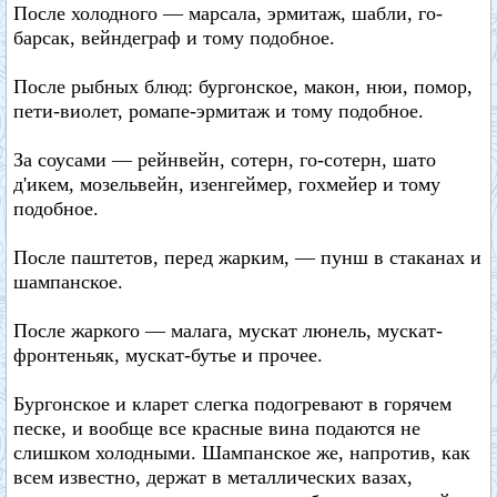
После холодного — марсала, эрмитаж, шабли, го-
барсак, вейндеграф и тому подобное.
После рыбных блюд: бургонское, макон, нюи, помор,
пети-виолет, ромапе-эрмитаж и тому подобное.
За соусами — рейнвейн, сотерн, го-сотерн, шато
д'икем, мозельвейн, изенгеймер, гохмейер и тому
подобное.
После паштетов, перед жарким, — пунш в стаканах и
шампанское.
После жаркого — малага, мускат люнель, мускат-
фронтеньяк, мускат-бутье и прочее.
Бургонское и кларет слегка подогревают в горячем
песке, и вообще все красные вина подаются не
слишком холодными. Шампанское же, напротив, как
всем известно, держат в металлических вазах,