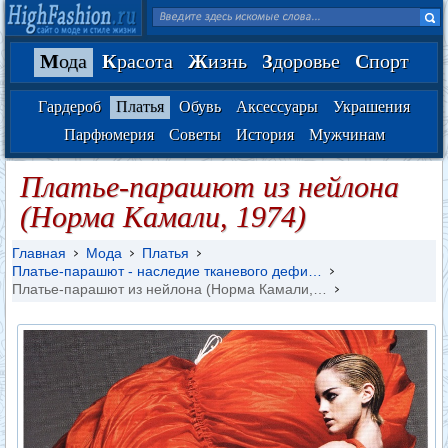
М
ода
К
расота
Ж
изнь
З
доровье
С
порт
Гардероб
Платья
Обувь
Аксессуары
Украшения
Парфюмерия
Советы
История
Мужчинам
Платье-парашют из нейлона
(Норма Камали, 1974)
Главная
Мода
Платья
Платье-парашют - наследие тканевого дефи…
Платье-парашют из нейлона (Норма Камали,…