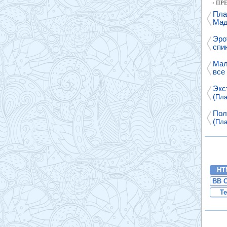
‹ П
Пла
Мад
Эро
спи
Мал
все
Экс
(
Пла
Пол
(
Пла
HT
BB 
Te