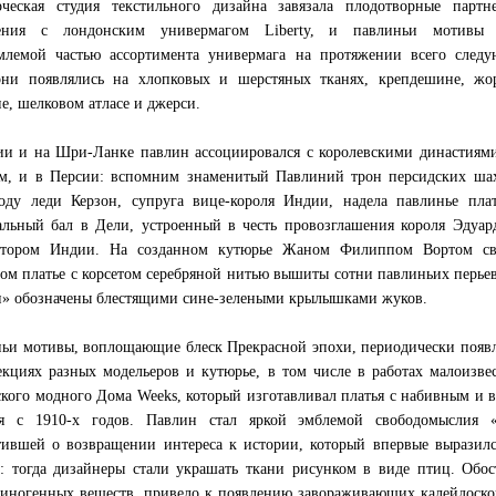
ческая студия текстильного дизайна завязала плодотворные партн
ения с лондонским универмагом Liberty, и павлиньи мотивы 
млемой частью ассортимента универмага на протяжении всего след
они появлялись на хлопковых и шерстяных тканях, крепдешине, жо
е, шелковом атласе и джерси.
и и на Шри-Ланке павлин ассоциировался с королевскими династиями
м, и в Персии: вспомним знаменитый Павлиний трон персидских ша
оду леди Керзон, супруга вице-короля Индии, надела павлинье пла
льный бал в Дели, устроенный в честь провозглашения короля Эдуар
атором Индии. На созданном кутюрье Жаном Филиппом Вортом св
ом платье с корсетом серебряной нитью вышиты сотни павлиньих перьев
и» обозначены блестящими сине-зелеными крылышками жуков.
ьи мотивы, воплощающие блеск Прекрасной эпохи, периодически появ
екциях разных модельеров и кутюрье, в том числе в работах малоизве
кого модного Дома Weeks, который изготавливал платья с набивным и 
ая с 1910-х годов. Павлин стал яркой эмблемой свободомыслия «
тившей о возвращении интереса к истории, который впервые выразил
: тогда дизайнеры стали украшать ткани рисунком в виде птиц. Обо
иногенных веществ, привело к появлению завораживающих калейдоско