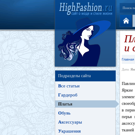
Поиск п
Пл
и 
Главная
Дата:
Ян
Подразделы сайта
Павлин
В
се статьи
Яркие 
Г
ардероб
элемен
своеоб
П
латья
в пери
О
бувь
перья 
А
ксессуары
аксесс
тканей
У
крашения