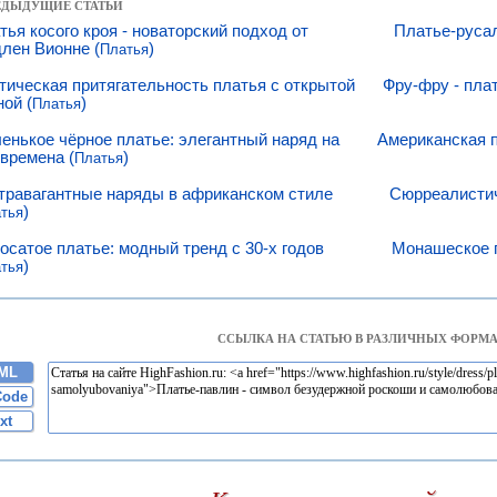
РЕДЫДУЩИЕ СТАТЬИ
тья косого кроя - новаторский подход от
Платье-руса
лен Вионне (
)
Платья
тическая притягательность платья с открытой
Фру-фру - пла
ной (
)
Платья
енькое чёрное платье: элегантный наряд на
Американская п
 времена (
)
Платья
травагантные наряды в африканском стиле
Сюрреалистич
)
тья
осатое платье: модный тренд с 30-х годов
Монашеское п
)
тья
ССЫЛКА НА СТАТЬЮ В РАЗЛИЧНЫХ ФОРМА
ML
Code
xt