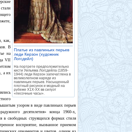
ерские
стали
ующего
ржете,
, как,
хов. В
Платье из павлиньих перьев
тье на
леди Керзон (художник
Логсдейл)
»
да VII
етлом
На портрете предположительно
кисти Уильяма Логсдейла (1859-
, а их
1944) леди Керзон запечатлена в
великолепном наряде из
павлиньих перьев. Насыщенный
плотный рисунок и модный на
рубеже Х1Х-ХХ вв силуэт
лялись
«песочные часы».
стного
вышитым узором в виде павлиньих перьев
радужного десятилетия» конца 1960-х,
ся в свободных струящихся формах стиля
стренное восприятие, вызванное приемом
пических орнаментов и цветов, одним из