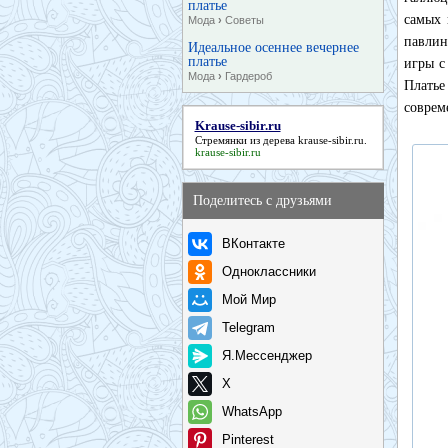
платье
самых 
Мода
›
Советы
павлин
Идеальное осеннее вечернее
платье
игры с
Мода
›
Гардероб
Плать
соврем
Krause-sibir.ru
Стремянки из дерева
krause-sibir.ru
.
krause-sibir.ru
Поделитесь с друзьями
ВКонтакте
Одноклассники
Мой Мир
Telegram
Я.Мессенджер
X
WhatsApp
Pinterest