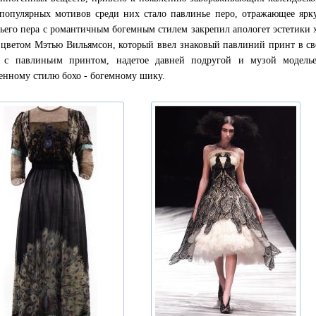
популярных мотивов среди них стало павлинье перо, отражающее ярк
ьего пера с романтичным богемным стилем закрепил апологет эстетики 
 цветом Мэтью Вильямсон, который ввел знаковый павлиний принт в св
е с павлиньим принтом, надетое давней подругой и музой модель
енному стилю бохо - богемному шику.