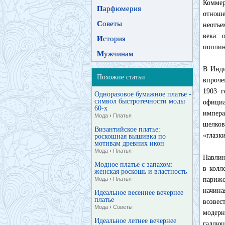
Коммер
П
арфюмерия
отнош
С
оветы
неотъе
века: 
И
стория
поплин
М
ужчинам
В Инди
Похожие статьи
впроче
1903 г
Одноразовое бумажное платье -
символ быстротечности моды
официа
60-х
импер
Мода
›
Платья
шелков
Византийское платье:
«глазк
роскошная вышивка по
мотивам древних икон
Мода
›
Платья
Павлин
Модное платье с запахом:
в колл
женская роскошь и властность
Мода
›
Платья
парижс
начин
Идеальное весеннее вечернее
платье
возвес
Мода
›
Советы
модерн
Идеальное летнее вечернее
галлюц