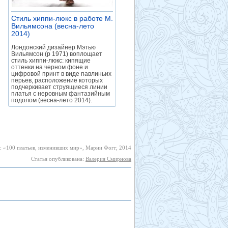
Стиль хиппи-люкс в работе М.
Вильямсона (весна-лето
2014)
»
Лондонский дизайнер Мэтью
Вильямсон (р 1971) воплощает
стиль хиппи-люкс: кипящие
оттенки на черном фоне и
цифровой принт в виде павлиньих
перьев, расположение которых
подчеркивает струящиеся линии
платья с неровным фантазийным
подолом (весна-лето 2014).
: «100 платьев, изменивших мир», Марни Фогг, 2014
Статья опубликована:
Валерия Смирнова