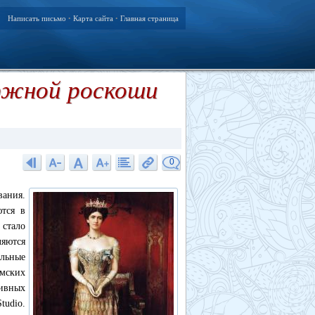
Написать письмо
Карта сайта
Главная страница
•
•
ержной роскоши
0
вания.
тся в
 стало
ляются
альные
мских
бивных
tudio.