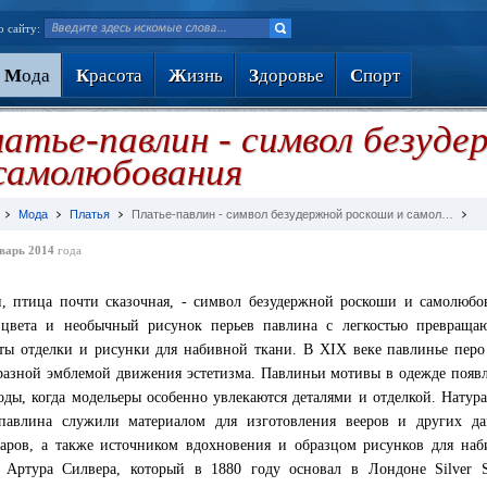
о сайту:
М
ода
К
расота
Ж
изнь
З
доровье
С
порт
атье-павлин - символ безуд
самолюбования
Мода
Платья
Платье-павлин - символ безудержной роскоши и самол…
варь 2014
года
, птица почти сказочная, - символ безудержной роскоши и самолюбо
цвета и необычный рисунок перьев павлина с легкостью превращаю
ты отделки и рисунки для набивной ткани. В XIX веке павлинье перо
разной эмблемой движения эстетизма. Павлиньи мотивы в одежде появ
оды, когда модельеры особенно увлекаются деталями и отделкой. Натур
павлина служили материалом для изготовления вееров и других да
уаров, а также источником вдохновения и образцом рисунков для на
 Артура Силвера, который в 1880 году основал в Лондоне Silver S