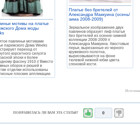
Платье без бретелей от
Александра Маккуина (осень/
зима 2008-2009)
»
иньи мотивы на платье
Зеркальное изображение двух
ижского Дома моды
павлинов образует лиф платья
ks
»
без бретелей из осенне-зимней
коллекции 2008-2009 гг
тое павлиньи мотивами
Александра Маккуина. Хвостовые
ье парижского Дома Weeks
перья, вырезанные из черного
стрирует переход от
кружевного полотна,
нутого корсетного силуэта
вырисовываются на фоне
расной эпохи к более
тюлевой нижней юбки цвета
одному фасону 1910 г/ Вместо
слоновой кости.
мных оборок и рюшей в
стве отделки использованы
писные плоские аппликации.
Источник
0
ПОНРАВИЛАСЬ ЛИ ВАМ ЭТА СТАТЬЯ?