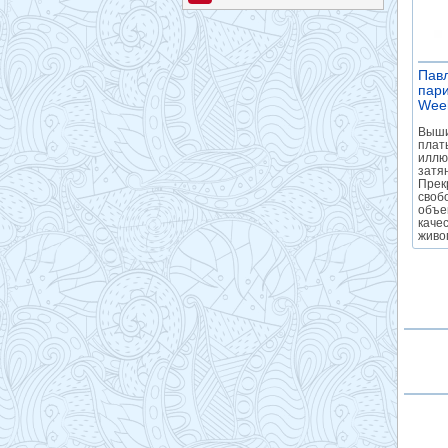
Павл
пар
Wee
Выши
плат
иллю
затя
Прек
своб
объе
каче
живо