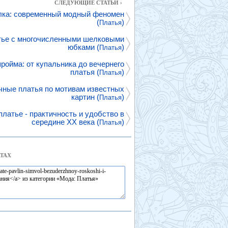
СЛЕДУЮЩИЕ СТАТЬИ ›
лка: современный модный феномен
(
)
Платья
тье с многочисленными шелковыми
юбками (
)
Платья
ройма: от купальника до вечернего
платья (
)
Платья
ные платья по мотивам известных
картин (
)
Платья
латье - практичность и удобство в
середине XX века (
)
Платья
ТАХ