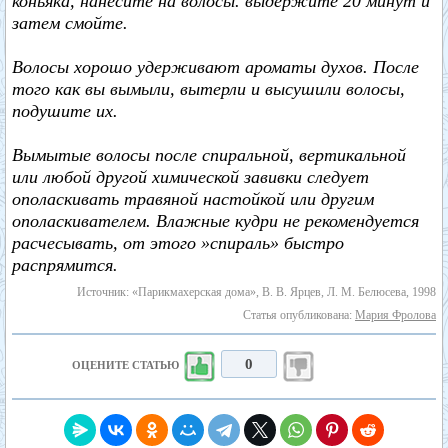
коньяка, нанесите на волосы. выдержите 20 минут и
затем смойте.
Волосы хорошо удерживают ароматы духов. После
того как вы вымыли, вытерли и высушили волосы,
подушите их.
Вымытые волосы после спиральной, вертикальной
или любой другой химической завивки следует
ополаскивать травяной настойкой или другим
ополаскивателем. Влажные кудри не рекомендуется
расчесывать, от этого »спираль» быстро
распрямится.
Источник: «Парикмахерская дома», В. В. Ярцев, Л. М. Белюсева, 1998
Статья опубликована:
Мария Фролова
0
ОЦЕНИТЕ СТАТЬЮ