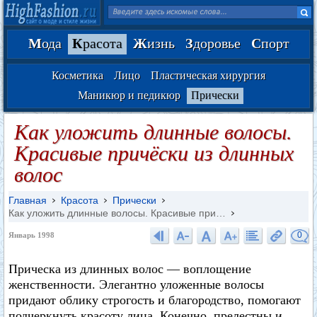
М
ода
К
расота
Ж
изнь
З
доровье
С
порт
Косметика
Лицо
Пластическая хирургия
Маникюр и педикюр
Прически
Как уложить длинные волосы.
Красивые причёски из длинных
волос
Главная
Красота
Прически
Как уложить длинные волосы. Красивые при…
0
Январь 1998
Прическа из длинных волос — воплощение
женственности. Элегантно уложенные волосы
придают облику строгость и благородство, помогают
подчеркнуть красоту лица. Конечно, прелестны и