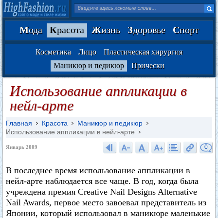
М
ода
К
расота
Ж
изнь
З
доровье
С
порт
Косметика
Лицо
Пластическая хирургия
Маникюр и педикюр
Прически
Использование аппликации в
нейл-арте
Главная
Красота
Маникюр и педикюр
Использование аппликации в нейл-арте
0
Январь 2009
В последнее время использование аппликации в
нейл-арте наблюдается все чаще. В год, когда была
учреждена премия Creative Nail Designs Alternative
Nail Awards, первое место завоевал представитель из
Японии, который использовал в маникюре маленькие