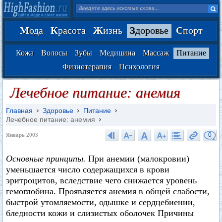
М
ода
К
расота
Ж
изнь
З
доровье
С
порт
Кожа
Волосы
Зубы
Медицина
Массаж
Питание
Физиотерапия
Психология
Лечебное питание: анемия
Главная
Здоровье
Питание
Лечебное питание: анемия
0
Январь 2003
Основные принципы.
При анемии (малокровии)
уменьшается число содержащихся в крови
эритроцитов, вследствие чего снижается уровень
гемоглобина. Проявляется анемия в общей слабости,
быстрой утомляемости, одышке и сердцебиении,
бледности кожи и слизистых оболочек Причины