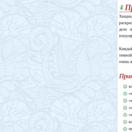
П
Хищные
раскра
дело н
популя
Каждый
темной
очень 
При
к
«
«
«
«
к
п