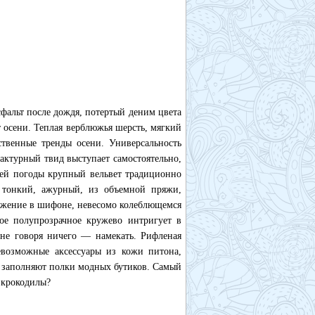
фальт после дождя, потертый деним цвета
т осени. Теплая верблюжья шерсть, мягкий
твенные тренды осени. Универсальность
Фактурный твид выступает самостоятельно,
ней погоды крупный вельвет традиционно
: тонкий, ажурный, из объемной пряжи,
ражение в шифоне, невесомо колеблющемся
ое полупрозрачное кружево интригует в
 не говоря ничего — намекать. Рифленая
евозможные аксессуары из кожи питона,
х заполняют полки модных бутиков. Самый
 крокодилы?