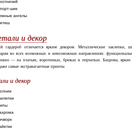
хотничий
порт-шик
емные ангелы
етиш
етали и декор
ий гардероб отличается ярким декором. Металлические заклепки,
уарам во всех возможных и невозможных направлениях: функциональн
тивно — на платьях, воротниках, брюках и перчатках. Бахрома, яркие
даже самые экстравагантные принты.
ли и декор
олнии
аклепки
ипы
ахрома
эчворк
айетки