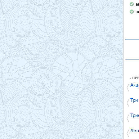
а
п
‹ П
Акц
Три
Три
Лет