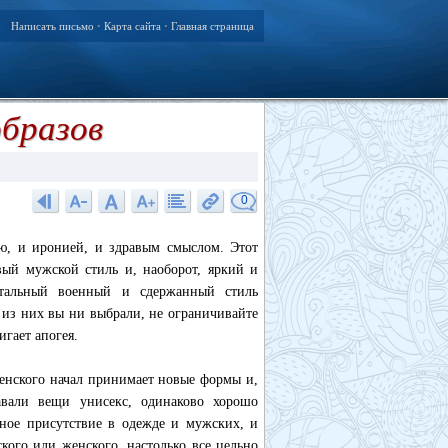
Написать письмо
Карта сайта
Главная страница
•
•
образов
0
ью, и иронией, и здравым смыслом. Этот
вый мужской стиль и, наоборот, яркий и
утальный военный и сдержанный стиль
 из них вы ни выбрали, не ограничивайте
игает апогея.
женского начал принимает новые формы и,
авали вещи унисекс, одинаково хорошо
ное присутствие в одежде и мужских, и
кого или женского, настолько все цельно