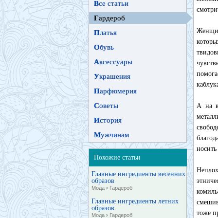
В
се статьи
смотри
Г
ардероб
Женщин
П
латья
которы
О
бувь
твидов
А
ксессуары
чувств
помога
У
крашения
каблук
П
арфюмерия
С
оветы
А на в
металл
И
стория
свобод
М
ужчинам
благод
носить
Похожие статьи
Неплох
Главные ингредиенты весенних
образов
этниче
Мода
›
Гардероб
комиль
Главные ингредиенты летних
смешив
образов
тоже п
Мода
›
Гардероб