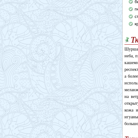
б
п
с
к
Т
Шуршан
неба, 
кашеми
респек
а боле
исполь
меланж
на вет
открыт
кожа и
игуаны
большо