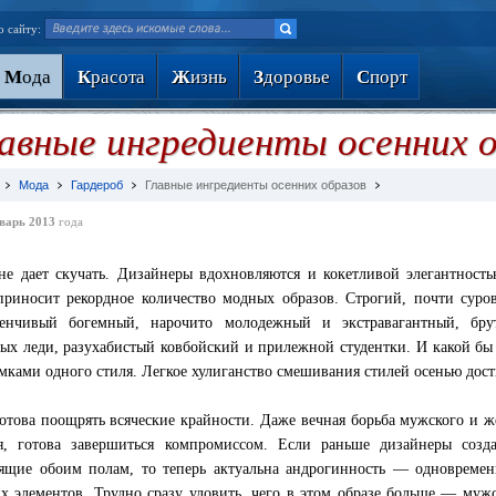
о сайту:
М
ода
К
расота
Ж
изнь
З
доровье
С
порт
авные ингредиенты осенних 
Мода
Гардероб
Главные ингредиенты осенних образов
варь 2013
года
не дает скучать. Дизайнеры вдохновляются и кокетливой элегантност
приносит рекордное количество модных образов. Строгий, почти суро
стенчивый богемный, нарочито молодежный и экстравагантный, бр
ых леди, разухабистый ковбойский и прилежной студентки. И какой бы
амками одного стиля. Легкое хулиганство смешивания стилей осенью дост
отова поощрять всяческие крайности. Даже вечная борьба мужского и 
я, готова завершиться компромиссом. Если раньше дизайнеры созд
ящие обоим полам, то теперь актуальна андрогинность — одновремен
х элементов. Трудно сразу уловить, чего в этом образе больше — мужс