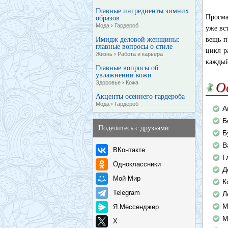
Главные ингредиенты зимних
Просма
образов
Мода
›
Гардероб
уже вс
Имидж деловой женщины:
вещь п
главные вопросы о стиле
цикл р
Жизнь
›
Работа и карьера
каждый
Главные вопросы об
увлажнении кожи
Здоровье
›
Кожа
О
Акценты осеннего гардероба
Мода
›
Гардероб
А
Б
Поделитесь с друзьями
Б
В
ВКонтакте
Г
Одноклассники
Д
Мой Мир
К
Telegram
Л
M
Я.Мессенджер
М
X