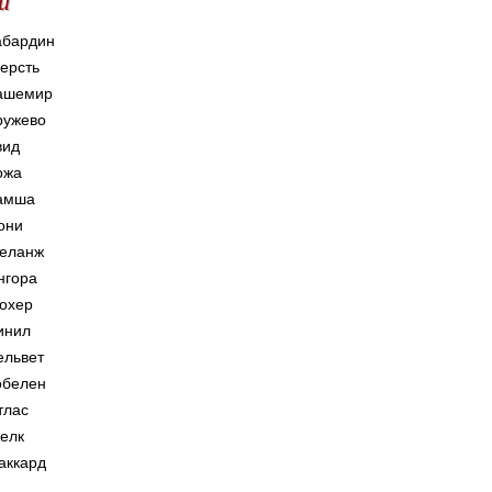
и
абардин
ерсть
ашемир
ружево
вид
ожа
амша
они
еланж
нгора
охер
инил
ельвет
обелен
тлас
елк
аккард