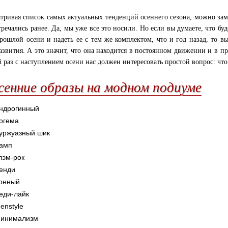
тривая список самых актуальных тенденций осеннего сезона, можно заме
тречались ранее. Да, мы уже все это носили. Но если вы думаете, что буд
рошлой осени и надеть ее с тем же комплектом, что и год назад, то в
азвития. А это значит, что она находится в постоянном движении и в п
 раз с наступлением осени нас должен интересовать простой вопрос: что
сенние образы на модном подиуме
ндрогинный
огема
уржуазный шик
амп
лэм-рок
енди
онный
еди-лайк
enstyle
инимализм