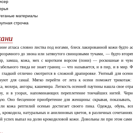
исер
ерья
теганые материалы
рупная строчка
кани
ие атласа словно листва под ногами, блеск лакированной кожи будто ас
прозрачного до звона или затянутого свинцовыми тучами, — будто вторя
р, замша, кожа, мех с коротким ворсом (пони) — роскошные и чувс
табельного твида не знает границ — что называется, и в пир, и в мир. 
е гладкий отлично смотрится в сложной драпировке. Уютный для осен
зуют для casual. Мягко перейти от лета к осени поможет трикотаж
а, мохера, ангоры, кашемира. Легкость осенней паутины нашла свое от
ру, и в узорах, напоминающих переплетение тончайших нитей. Черн
ую. Оно бесценное приобретение для женщины: скрывая, показывать,
ли кожа рептилий осенью достигает своего пика. Одежда, обувь, вс
, крокодила, натуральных и анилиновых цветов, в различных сочетания
й успех выпал на долю крокодиловой кожи. Довольны ли при этом сами