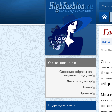
Поиск п
Гл
Главная
Дата:
Ян
Осень 
Оглавление статьи
сезон 
Осенние образы на
безза
модном подиуме
истинн
Детали и декор
себя р
Ткани
Принты
Мода г
кажетс
Подразделы сайта
подход
женски