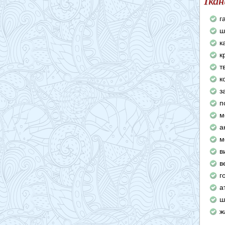
Ткан
г
ш
к
к
т
к
з
п
м
а
м
в
в
г
а
ш
ж