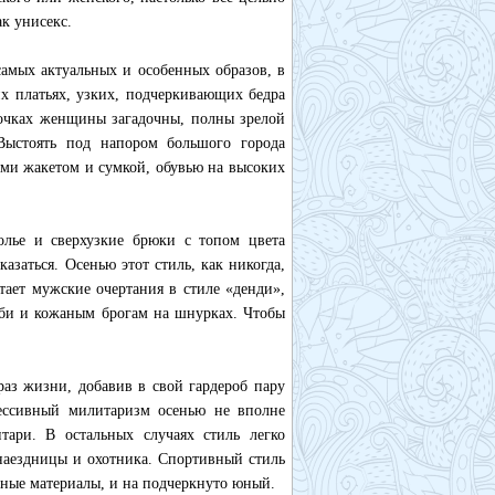
ак унисекс.
амых актуальных и особенных образов, в
их платьях, узких, подчеркивающих бедра
дочках женщины загадочны, полны зрелой
Выстоять под напором большого города
ми жакетом и сумкой, обувью на высоких
олье и сверхузкие брюки с топом цвета
азаться. Осенью этот стиль, как никогда,
тает мужские очертания в стиле «денди»,
лби и кожаным брогам на шнурках. Чтобы
раз жизни, добавив в свой гардероб пару
рессивный милитаризм осенью не вполне
тари. В остальных случаях стиль легко
 наездницы и охотника. Спортивный стиль
рные материалы, и на подчеркнуто юный.