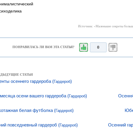
нималистический
сиходелика
Источник: «Маленькие секреты большо
0
ПОНРАВИЛАСЬ ЛИ ВАМ ЭТА СТАТЬЯ?
РЕДЫДУЩИЕ СТАТЬИ
енты осеннего гардероба (
)
Гардероб
 месяца осени вашего гардероба (
)
Осення
Гардероб
котажная белая футболка (
)
Юбк
Гардероб
ний повседневный гардероб (
)
Осенний га
Гардероб