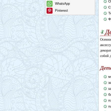
О
WhatsApp
С
Pinterest
Т
Ф
Д
Осенн
аксесс
декора
собой 
Дета
м
з
ш
б
п
п