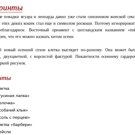
ринты
 повадки ягуара и леопарда давно уже стали синонимом женской сексу
с этих диких кошек стал еще и символом роскоши. Поэтому игнорирова
еблагодарное. Восточный орнамент с шотландским названием «пей
рен, что его можно назвать хитом осени.
 новый осенний сезон клетка выглядит по-разному. Она может быт
, двухцветной, с ворсистой фактурой. Пикантности осеннему гардер
яркий рисунок.
нты
летка
гусиная лапка»
елочка»
собачий клык»
соль с перцем»
летка «барбери»
ейсли