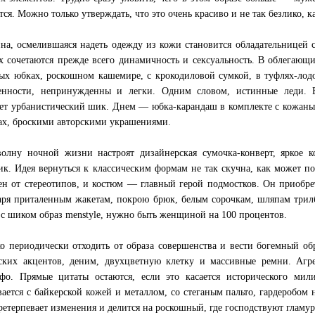
тся. Можно только утверждать, что это очень красиво и не так безлико, к
а, осмелившаяся надеть одежду из кожи становится обладательницей с
х сочетаются прежде всего динамичность и сексуальность. В облегающ
ых юбках, роскошном кашемире, с крокодиловой сумкой, в туфлях-ло
енности, непринужденны и легки. Одним словом, истинные леди. 
ет урбанистический шик. Днем — юбка-карандаш в комплекте с кожаны
ах, броскими авторскими украшениями.
олну ночной жизни настроят дизайнерская сумочка-конверт, яркое к
ик. Идея вернуться к классическим формам не так скучна, как может пок
ен от стереотипов, и костюм — главный герой подмостков. Он приобре
аря приталенным жакетам, покрою брюк, белым сорочкам, шляпам три
 с шиком образ menstyle, нужно быть женщиной на 100 процентов.
о периодически отходить от образа совершенства и вести богемный об
ских акцентов, деним, двухцветную клетку и массивные ремни. Аг
фо. Прямые цитаты остаются, если это касается исторического мили
ается с байкерской кожей и металлом, со стеганым пальто, гардеробом
ретерпевает изменения и делится на роскошный, где господствуют гламу