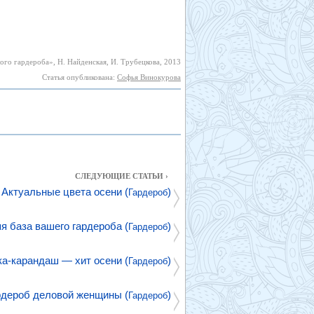
го гардероба», Н. Найденская, И. Трубецкова, 2013
Статья опубликована:
Софья Винокурова
СЛЕДУЮЩИЕ СТАТЬИ ›
Актуальные цвета осени (
)
Гардероб
я база вашего гардероба (
)
Гардероб
а-карандаш — хит осени (
)
Гардероб
рдероб деловой женщины (
)
Гардероб