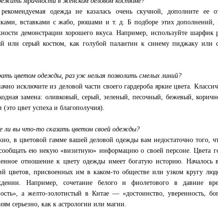
бежать мрачности в женском деловом костюме?
рекомендуемая одежда не казалась очень скучной, дополните ее 
чками, вставками с жабо, рюшами и т. д. Б подборе этих дополнений, 
ности демонстрации хорошего вкуса. Например, используйте шарфик 
й или серый костюм, как голубой палантин к синему пиджаку или 
.
рать цветом одежды, раз уж нельзя позволить смелых линий?
ачно исключите из деловой части своего гардероба яркие цвета. Класси
ходная замена: оливковый, серый, зеленый, песочный, бежевый, корич
и (это цвет успеха и благополучия).
 ли вы что-то сказать цветом своей одежды?
но, в цветовой гамме вашей деловой одежды вам недостаточно того, ч
сообщать ею некую «визитную» информацию о своей персоне. Цвета гов
енное отношение к цвету одежды имеет богатую историю. Началось 
ий цветов, присвоенных им в каком-то обществе или узком кругу люд
ждении. Например, сочетание белого и фиолетового в давние вр
ость», а желто-золотистый в Китае — «достоинство, уверенность, бо
иям серьезно, как к астрологии или магии.