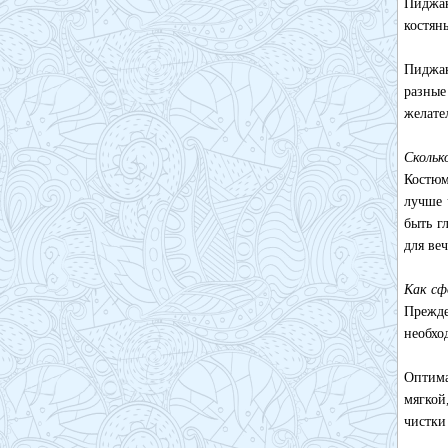
Пиджак
костян
Пиджак
разные
желате
Скольк
Костюм
лучше 
быть г
для веч
Как сф
Прежде
необхо
Оптима
мягкой
чистки