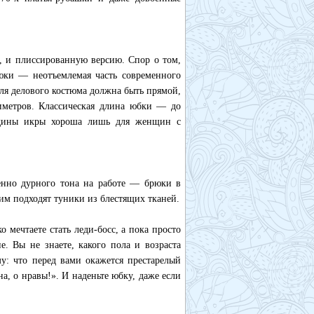
, и плиссированную версию. Спор о том,
юки — неотъемлемая часть современного
для делового костюма должна быть прямой,
тиметров. Классическая длина юбки — до
едины икры хороша лишь для женщин с
енно дурного тона на работе — брюки в
ним подходят туники из блестящих тканей.
 мечтаете стать леди-босс, а пока просто
е. Вы не знаете, какого пола и возраста
му: что перед вами окажется престарелый
а, о нравы!». И наденьте юбку, даже если