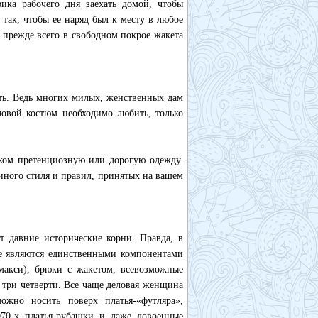
ика рабочего дня заехать домой, чтобы
 так, чтобы ее наряд был к месту в любое
 прежде всего в свободном покрое жакета
деть. Ведь многих милых, женственных дам
ловой костюм необходимо любить, только
шком претенциозную или дорогую одежду.
иного стиля и правил, принятых на вашем
т давние исторические корни. Правда, в
не являются единственными компонентами
 макси), брюки с жакетом, всевозможные
 три четверти. Все чаще деловая женщина
можно носить поверх платья-«футляра»,
70-х платья-рубашки и даже довоенные