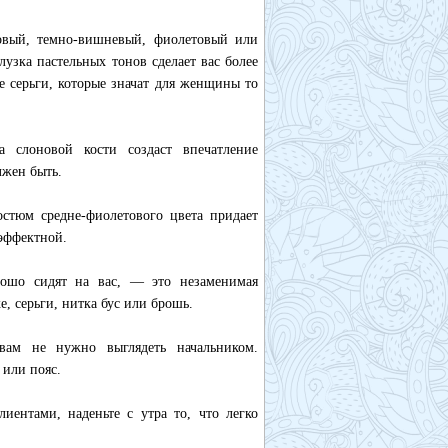
ковый, темно-вишневый, фиолетовый или
лузка пастельных тонов сделает вас более
 серьги, которые значат для женщины то
та слоновой кости создаст впечатление
лжен быть.
стюм средне-фиолетового цвета придает
 эффектной.
рошо сидят на вас, — это незаменимая
е, серьги, нитка бус или брошь.
 вам не нужно выглядеть начальником.
 или пояс.
иентами, наденьте с утра то, что легко