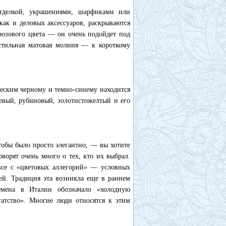
отделкой, украшениями, шарфиками или
как и деловых аксессуаров, раскрываются
розового цвета — он очень подойдет под
стильная матовая молния — к короткому
ческим черному и темно-синему находится
невый, рубиновый, золотистожелтый и его
тобы было просто элегантно, — вы хотите
орят очень много о тех, кто их выбрал.
все с «цветовых аллегорий» — условных
ей. Традиция эта возникла еще в раннем
емена в Италии обозначало «холодную
гатство». Многие люди относятся к этим