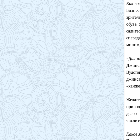
Как со
Бизнес
зрител
обувь 
садите
сперед
миниму
«Да» и
Джинсы
Вудсто
джинса
«ханже
Желате
природ
дело с
числе 
Какое 