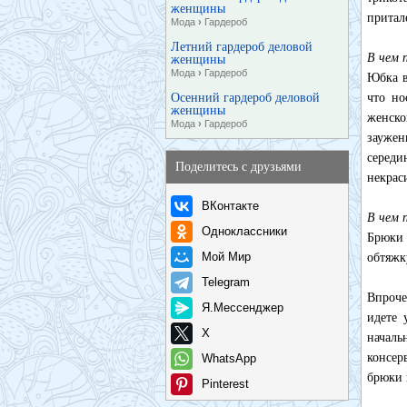
женщины
притал
Мода
›
Гардероб
Летний гардероб деловой
В чем 
женщины
Мода
›
Гардероб
Юбка в
Осенний гардероб деловой
что но
женщины
женско
Мода
›
Гардероб
заужен
серед
Поделитесь с друзьями
некрас
ВКонтакте
В чем 
Одноклассники
Брюки 
Мой Мир
обтяжк
Telegram
Впроче
Я.Мессенджер
идете 
X
началь
консер
WhatsApp
брюки 
Pinterest