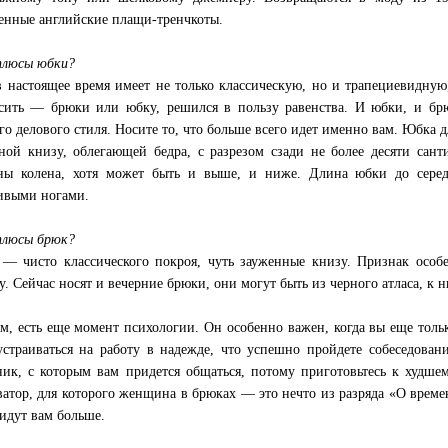
енные английские плащи-тренчкоты.
плюсы юбки?
 настоящее время имеет не только классическую, но и трапециевидную
сить — брюки или юбку, решился в пользу равенства. И юбки, и бр
го делового стиля. Носите то, что больше всего идет именно вам. Юбка 
ной книзу, облегающей бедра, с разрезом сзади не более десяти сан
ины колена, хотя может быть и выше, и ниже. Длина юбки до сер
ивыми ногами.
плюсы брюк?
— чисто классического покроя, чуть зауженные книзу. Признак особ
у. Сейчас носят и вечерние брюки, они могут быть из черного атласа, к 
м, есть еще момент психологии. Он особенно важен, когда вы еще только
устраиваться на работу в надежде, что успешно пройдете собеседовани
ник, с которым вам придется общаться, потому приготовьтесь к худше
ватор, для которого женщина в брюках — это нечто из разряда «О времен
идут вам больше.