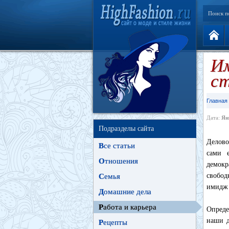
Поиск п
Им
с
Главная
Дата:
Ян
Подразделы сайта
Делово
В
се статьи
сами 
О
тношения
демокр
свобод
С
емья
имидж 
Д
омашние дела
Р
абота и карьера
Опреде
наши д
Р
ецепты