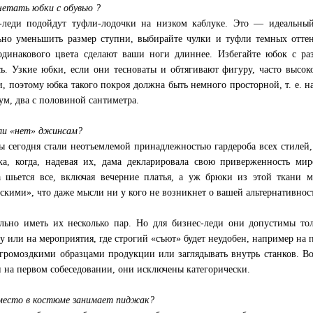
четать юбки с обувью ?
-леди подойдут туфли-лодочки на низком каблуке. Это — идеальны
ьно уменьшить размер ступни, выбирайте чулки и туфли темных оттен
одинакового цвета сделают ваши ноги длиннее. Избегайте юбок с раз
сь. Узкие юбки, если они тесноваты и обтягивают фигуру, часто высо
и, поэтому юбка такого покроя должна быть немного просторной, т. е. 
м, два с половиной сантиметра.
ли «нет» джинсам?
 сегодня стали неотъемлемой принадлежностью гардероба всех стилей,
ка, когда, надевая их, дама декларировала свою приверженность ми
 шьется все, включая вечерние платья, а уж брюки из этой ткани м
скими», что даже мысли ни у кого не возникнет о вашей альтернативнос
льно иметь их несколько пар. Но для бизнес-леди они допустимы тол
у или на мероприятия, где строгий «съют» будет неудобен, например на п
 громоздкими образцами продукции или заглядывать внутрь станков. В
и на первом собеседовании, они исключены категорически.
место в костюме занимает пиджак?