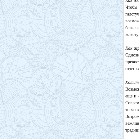
Как из
Чтобы 
галсту
возмож
бежевы
жакету
Как иг
Однозн
превос
оттенк
Хотите
Возмож
еще и 
Соврем
значен
Возро
вежлив
традиц