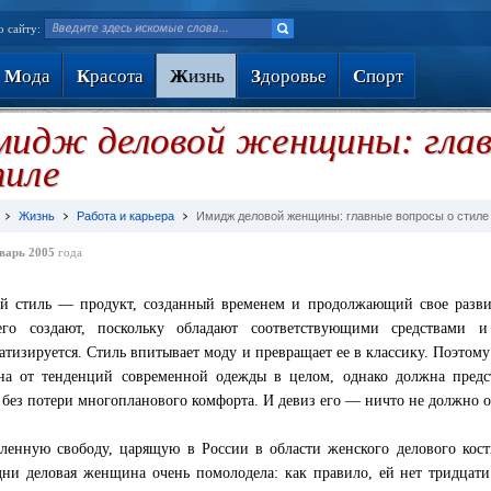
о сайту:
М
ода
К
расота
Ж
изнь
З
доровье
С
порт
идж деловой женщины: глав
тиле
Жизнь
Работа и карьера
Имидж деловой женщины: главные вопросы о стиле
варь 2005
года
й стиль — продукт, созданный временем и продолжающий свое разв
его создают, поскольку обладают соответствующими средствами и
атизируется. Стиль впитывает моду и превращает ее в классику. Поэтом
на от тенденций современной одежды в целом, однако должна предс
без потери многопланового комфорта. И девиз его — ничто не должно от
ленную свободу, царящую в России в области женского делового кос
ни деловая женщина очень помолодела: как правило, ей нет тридцати.