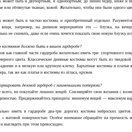
 может быть и двубортным, и однобортным; до линии бедер, ниже и 
ые или обтянутые тканью, кожей. Желательно, чтобы они были одного цв
 может быть и частью костюма, и приобретенный отдельно. Разумеется
 вещи, например, на дневном мероприятии это — блузка, на вечер
льно не снимать, даже если очень хочется показать свою новую блузку и
о костюмов должно быть в вашем гардеробе?
ов как главной части гардероба желательно иметь три: спортивного пок
черного цвета. Классические дневные костюмы могут быть из твидовой 
ладкими и в мелкую или крупную клетку. Бархатные костюмы и платья 
ера, так же как платья и костюмы из атласа, кружев.
ормировать деловой гардероб с наименьшими потерями?
 всего, не покупайте лишних вещей. Соизмеряйте свои желания с воз
димостью. Придерживайтесь принципа: минимум вещей — максимум вар
льно иметь в гардеробе два-три дорогих костюма неброских цветов.
, с матовой поверхностью. Особое внимание обращайте на прочность м
 и выглядеть при этом превосходно.