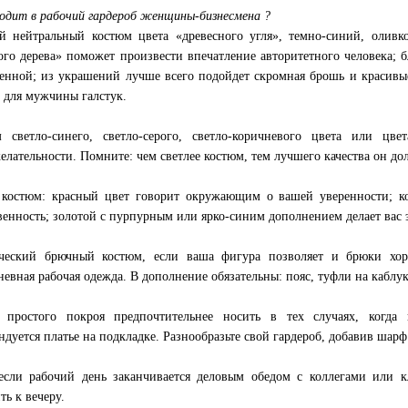
одит в рабочий гардероб женщины-бизнесмена ?
й нейтральный костюм цвета «древесного угля», темно-синий, олив
ого дерева» поможет произвести впечатление авторитетного человека; б
енной; из украшений лучше всего подойдет скромная брошь и красивые
о для мужчины галстук.
 светло-синего, светло-серого, светло-коричневого цвета или цве
елательности. Помните: чем светлее костюм, тем лучшего качества он до
костюм: красный цвет говорит окружающим о вашей уверенности; ко
венность; золотой с пурпурным или ярко-синим дополнением делает вас
ический брючный костюм, если ваша фигура позволяет и брюки хо
невная рабочая одежда. В дополнение обязательны: пояс, туфли на каблук
 простого покроя предпочтительнее носить в тех случаях, когда
ндуется платье на подкладке. Разнообразьте свой гардероб, добавив шарф
сли рабочий день заканчивается деловым обедом с коллегами или кл
ть к вечеру.