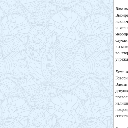
Что та
Выбира
исключ
и черн
меропр
случае
вы мож
во вто
учрежд
Есть л
Говор
Элеган
девушк
позвол
излише
покроя
естест