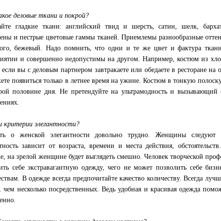
кое деловые ткани и покрой?
йте гладкие ткани: английский твид и шерсть, сатин, шелк, барха
ены и пестрые цветовые гаммы тканей. Приемлемы разнообразные оттен
ого, бежевый. Надо помнить, что одни и те же цвет и фактура ткан
иятии и совершенно недопустимы на другом. Например, костюм из хло
, если вы с деловым партнером завтракаете или обедаете в ресторане на 
ете появиться только в летнее время на ужине. Костюм в тонкую полос
рой половине дня. Не претендуйте на ультрамодность и вызывающий
ениях.
и критерии элегантности?
ить о женской элегантности довольно трудно. Женщины следуют м
тность зависит от возраста, времени и места действия, обстоятельст
е, на зрелой женщине будет выглядеть смешно. Человек творческой пр
ить себе экстравагантную одежду, чего не может позволить себе бизн
ствам. В одежде всегда предпочитайте качество количеству. Всегда лучш
, чем несколько посредственных. Ведь удобная и красивая одежда помож
венно.