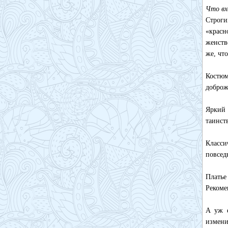
Что вх
Строги
«красн
женств
же, чт
Костюм
доброж
Яркий 
таинст
Класс
повсед
Платье
Рекоме
А уж е
измени