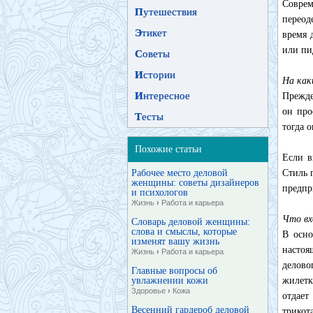
Соврем
П
утешествия
переод
Э
тикет
время 
или пи
С
оветы
И
стории
На как
И
нтересное
Прежде
он про
Т
есты
тогда 
Похожие статьи
Если в
Рабочее место деловой
Стиль 
женщины: советы дизайнеров
предпр
и психологов
Жизнь
›
Работа и карьера
Что вх
Словарь деловой женщины:
слова и смыслы, которые
В осно
изменят вашу жизнь
настоя
Жизнь
›
Работа и карьера
делово
Главные вопросы об
увлажнении кожи
жилетк
Здоровье
›
Кожа
отдает
Весенний гардероб деловой
трикот