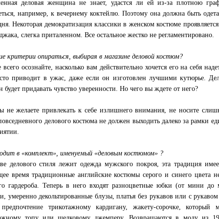
енная деловая женщина не знает, удастся ли ей из-за плотною граф
еться, например, к вечернему коктейлю. Поэтому она должна быть одета
дня. Некоторая демократизация классики в женском костюме проявляется
джака, слегка приталенном. Все остальное жестко не регламентировано.
ие критерии опираться, выбирая в магазине деловой костюм?
 всего осознайте, насколько вам действительно хочется его на себя на
сто приводит в ужас, даже если он изготовлен лучшими кутюрье. Де
он будет придавать чувство уверенности. Но чего вы ждете от него?
ы не желаете привлекать к себе излишнего внимания, не носите сли
повседневного делового костюма не должен выходить далеко за рамки ед
иятии.
одит в «комплект», именуемый «деловым костюмом» ?
ве делового стиля лежит одежда мужского покроя, эта традиция имее
щее время традиционные английские костюмы серого и синего цвета 
го гардероба. Теперь в него входят разноцветные юбки (от мини до
и, умеренно декольтированные блузы, платья без рукавов или с рукавом
 предпочтение трикотажному кардигану, жакету-сорочке, который 
ажному топу или шелковому джемперу. Возвращаются в моду из 19