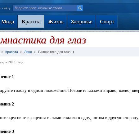
о сайту:
М
ода
К
расота
Ж
изнь
З
доровье
С
порт
мнастика для глаз
Красота
Лицо
Гимнастика для глаз
варь 2003
года
нение 1
ируйте голову в одном положении. Поводите глазами вправо, влево, ввер
нение 2
ите круговые вращения глазами сначала в одну, потом в другую сторону.
нение 3