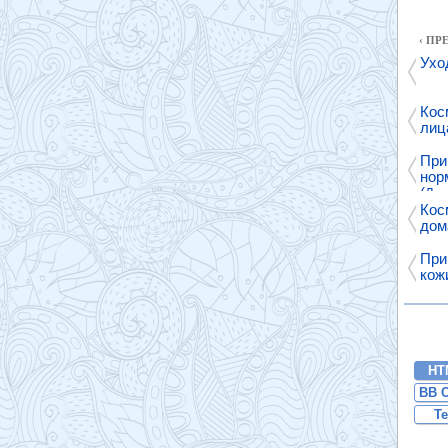
‹ П
Ухо
Кос
лиц
При
нор
(
Лиц
Кос
дом
При
кож
HT
BB 
Te