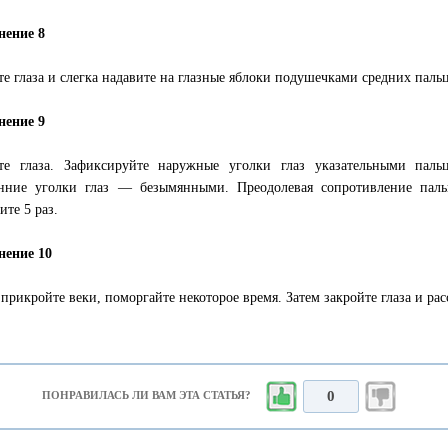
нение 8
те глаза и слегка надавите на глазные яблоки подушечками средних пальц
нение 9
те глаза. Зафиксируйте наружные уголки глаз указательными пал
нние уголки глаз — безымянными. Преодолевая сопротивление пальц
ите 5 раз.
нение 10
 прикройте веки, поморгайте некоторое время. Затем закройте глаза и рас
0
ПОНРАВИЛАСЬ ЛИ ВАМ ЭТА СТАТЬЯ?