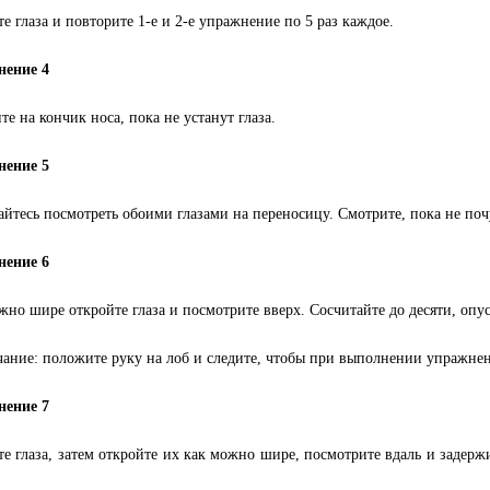
те глаза и повторите 1-е и 2-е упражнение по 5 раз каждое.
нение 4
те на кончик носа, пока не устанут глаза.
нение 5
айтесь посмотреть обоими глазами на переносицу. Смотрите, пока не почу
нение 6
жно шире откройте глаза и посмотрите вверх. Сосчитайте до десяти, опуст
ание: положите руку на лоб и следите, чтобы при выполнении упражне
нение 7
те глаза, затем откройте их как можно шире, посмотрите вдаль и задержи