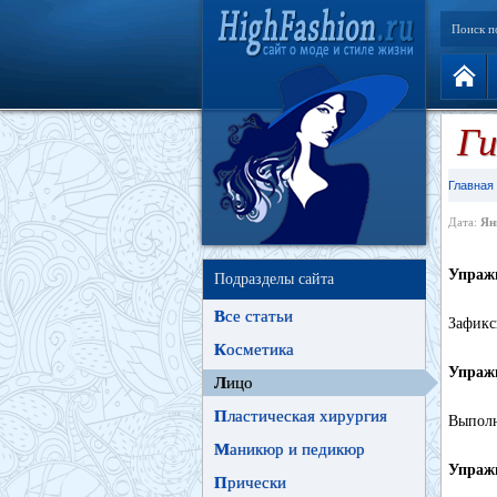
Поиск п
Ги
Главная
Дата:
Ян
Упраж
Подразделы сайта
В
се статьи
Зафикс
К
осметика
Упраж
Л
ицо
П
ластическая хирургия
Выполн
М
аникюр и педикюр
Упраж
П
рически