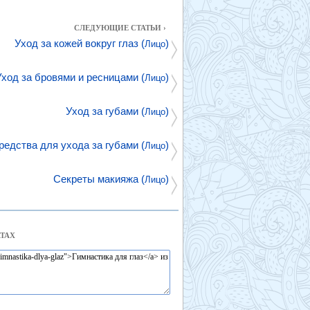
СЛЕДУЮЩИЕ СТАТЬИ ›
Уход за кожей вокруг глаз (
)
Лицо
Уход за бровями и ресницами (
)
Лицо
Уход за губами (
)
Лицо
редства для ухода за губами (
)
Лицо
Секреты макияжа (
)
Лицо
ТАХ