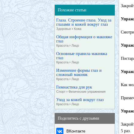
Закрой
Похожие статьи
Упраж
Глаза. Строение глаза. Уход за
глазами и кожей вокруг глаз
Здоровье
›
Кожа
Смотри
Общая информация о макияже
глаз
Упраж
Красота
›
Лицо
Основные правила макияжа
глаз
Постар
Красота
›
Лицо
Изменение формы глаз и
Упраж
сложный макияж
Красота
›
Лицо
Как мо
Гимнастика для рук
Спорт
›
Физические упражнения
Примеч
Уход за кожей вокруг глаз
Красота
›
Лицо
Упраж
Поделитесь с друзьями
Закрой
5 раз.
ВКонтакте