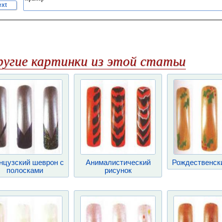
ext
ругие картинки из этой статьи
нцузский шеврон с
Анималистический
Рождественск
полосками
рисунок