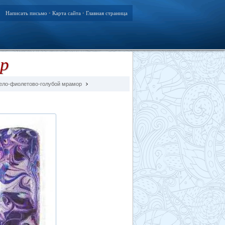
Написать письмо
Карта сайта
Главная страница
•
•
ор
ело-фиолетово-голубой мрамор