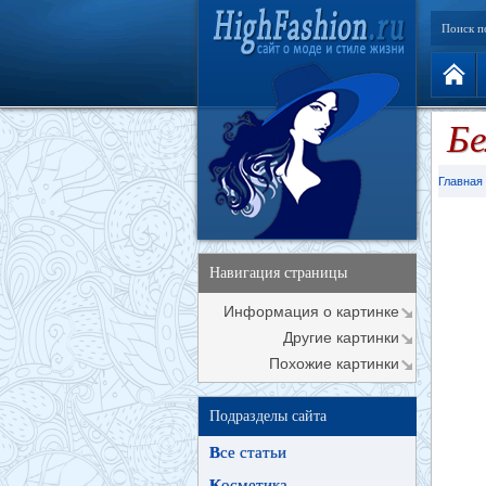
Поиск п
Бе
Главная
Навигация страницы
Информация о картинке
Другие картинки
Похожие картинки
Подразделы сайта
В
се статьи
К
осметика