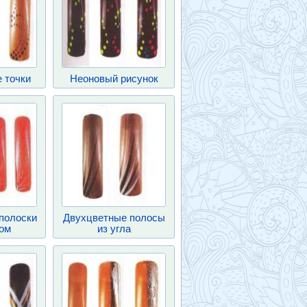
 точки
Неоновый рисунок
полоски
Двухцветные полосы
зом
из угла