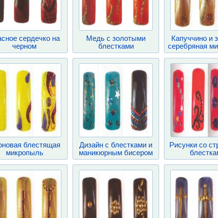
асное сердечко на
Медь с золотыми
Капуччино и 
черном
блестками
серебряная м
оновая блестящая
Дизайн с блестками и
Рисунки со ст
микропыль
маникюрным бисером
блестка