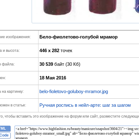
Бело-фиолетово-голубой мрамор
ие изображения:
446 x 282
точек
 и высота:
30 539
байт (30 Кб)
р файла:
18 Мая 2016
ен:
belo-fioletovo-goluboy-mramor.jpg
 на картинку:
Ручная роспись в нейл-арте: шаг за шагом
ожен в статье:
го, чтобы вставить это изображение на форум или сайт, разместите следующи
TML
Code