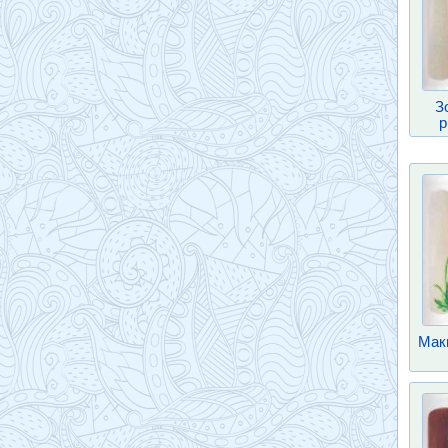
З
р
Мак