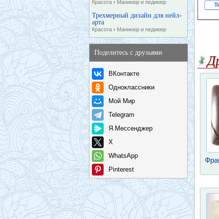
Красота
›
Маникюр и педикюр
T
Трехмерный дизайн для нейл-
арта
Красота
›
Маникюр и педикюр
Поделитесь с друзьями
Д
ВКонтакте
Одноклассники
Мой Мир
Telegram
Я.Мессенджер
X
WhatsApp
Фра
Pinterest