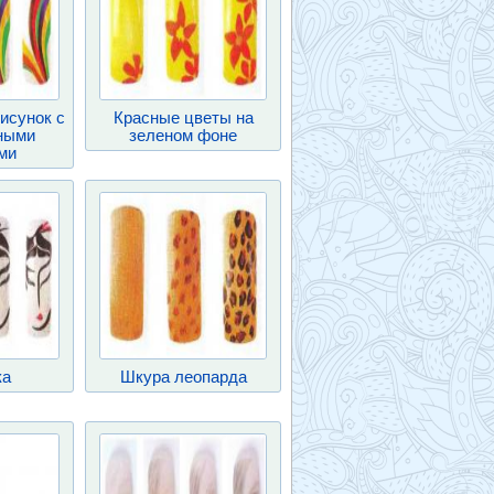
исунок с
Красные цветы на
ными
зеленом фоне
ми
ка
Шкура леопарда