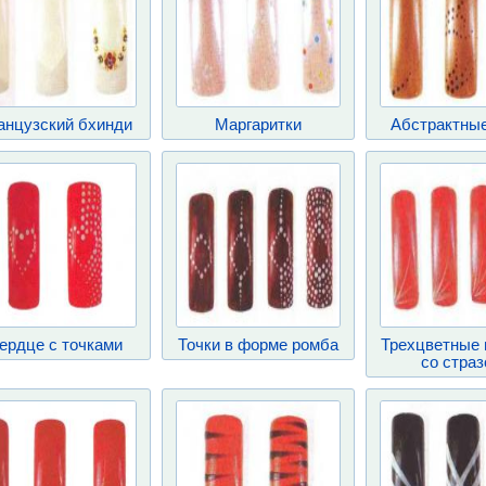
анцузский бхинди
Маргаритки
Абстрактные
ердце с точками
Точки в форме ромба
Трехцветные 
со стра