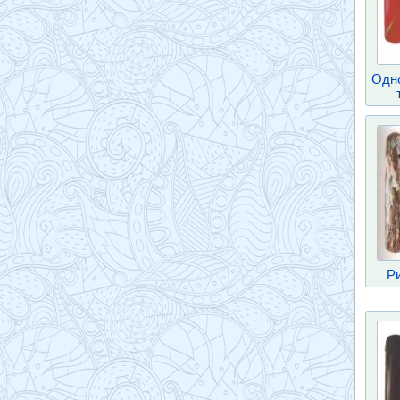
Одн
Ри