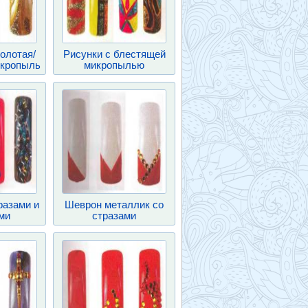
золотая/
Рисунки с блестящей
икропыль
микропылью
разами и
Шеврон металлик со
ми
стразами