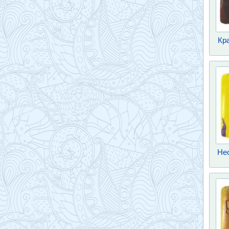
Кр
Не