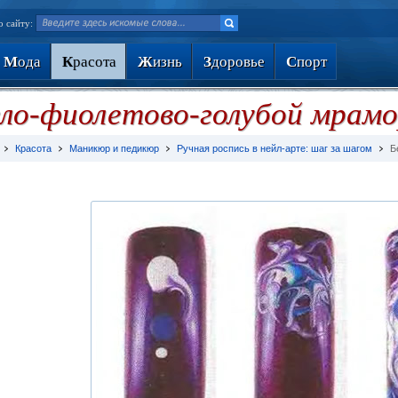
о сайту:
М
ода
К
расота
Ж
изнь
З
доровье
С
порт
ло-фиолетово-голубой мрам
Красота
Маникюр и педикюр
Ручная роспись в нейл-арте: шаг за шагом
Б