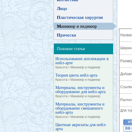
Л
ицо
П
ластическая хирургия
М
аникюр и педикюр
П
рически
Назван
Ширина
Похожие статьи
Использование аппликации в
Разме
нейл-арте
Красота
›
Маникюр и педикюр
Добавл
Теория цвета нейл-арта
Красота
›
Маникюр и педикюр
Ссылка
Материалы, инструменты и
оборудование для нейл-арта
Красота
›
Маникюр и педикюр
Распол
Материалы, инструменты и
оборудование смешанного
Для то
нейл-арта
Красота
›
Маникюр и педикюр
H
Цветные акрилаты для нейл-
BB 
арта