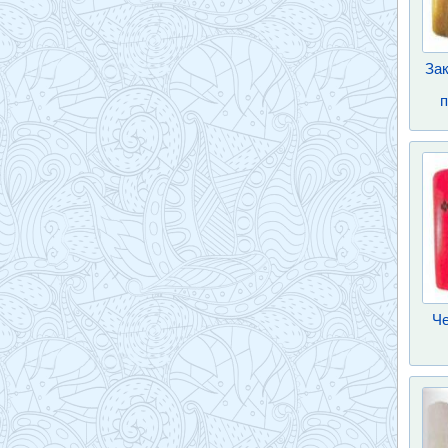
За
п
Че