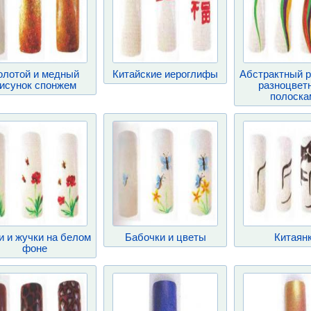
олотой и медный
Китайские иероглифы
Абстрактный р
исунок спонжем
разноцвет
полоска
и и жучки на белом
Бабочки и цветы
Китаян
фоне