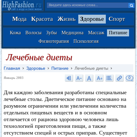
М
ода
К
расота
Ж
изнь
З
доровье
С
порт
Кожа
Волосы
Зубы
Медицина
Массаж
Питание
Физиотерапия
Психология
Лечебные диеты
Главная
Здоровье
Питание
Лечебные диеты
0
Январь 2003
Для каждою заболевания разработаны специальные
лечебные столы. Диетическое питание основано на
разумном ограничении или увеличении количества
отдельных пищевых веществ и в основном
отличается от рациона здоровою человека лишь
технологией приготовления пищи, а также
отсутствием специй и острых приправ. Существует