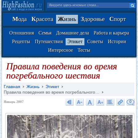
М
ода
К
расота
Ж
изнь
З
доровье
С
порт
Отношения
Семья
Домашние дела
Работа и карьера
Рецепты
Путешествия
Этикет
Советы
Истории
Интересное
Тесты
Правила поведения во время
погребального шествия
Главная
Жизнь
Этикет
Правила поведения во время погребального…
0
Январь 2007