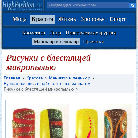
М
ода
К
расота
Ж
изнь
З
доровье
С
порт
Косметика
Лицо
Пластическая хирургия
Маникюр и педикюр
Прически
Рисунки с блестящей
микропылью
Главная
Красота
Маникюр и педикюр
Ручная роспись в нейл-арте: шаг за шагом
Рисунки с блестящей микропылью