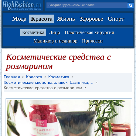
М
ода
К
расота
Ж
изнь
З
доровье
С
порт
Косметика
Лицо
Пластическая хирургия
Маникюр и педикюр
Прически
Косметические средства с
розмарином
Главная
Красота
Косметика
Косметические свойства оливок, базилика,…
Косметические средства с розмарином