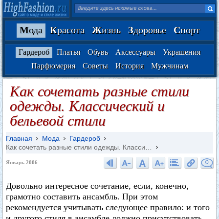
М
ода
К
расота
Ж
изнь
З
доровье
С
порт
Гардероб
Платья
Обувь
Аксессуары
Украшения
Парфюмерия
Советы
История
Мужчинам
Как сочетать разные стили
одежды. Классический и
бельевой стили
Главная
Мода
Гардероб
Как сочетать разные стили одежды. Класси…
0
Январь 2006
Довольно интересное сочетание, если, конечно,
грамотно составить ансамбль. При этом
рекомендуется учитывать следующее правило: и того
и другого стиля в ансамбле должно присутствовать