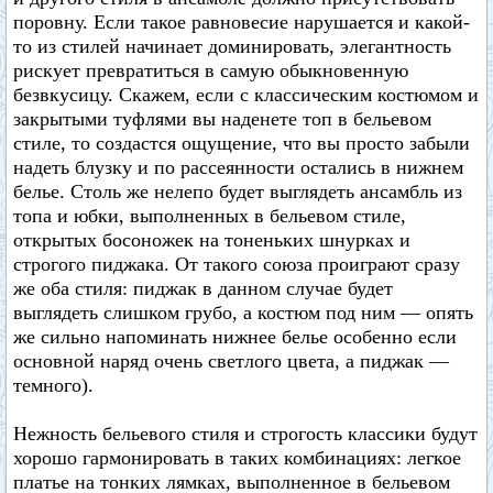
поровну. Если такое равновесие нарушается и какой-
то из стилей начинает доминировать, элегантность
рискует превратиться в самую обыкновенную
безвкусицу. Скажем, если с классическим костюмом и
закрытыми туфлями вы наденете топ в бельевом
стиле, то создастся ощущение, что вы просто забыли
надеть блузку и по рассеянности остались в нижнем
белье. Столь же нелепо будет выглядеть ансамбль из
топа и юбки, выполненных в бельевом стиле,
открытых босоножек на тоненьких шнурках и
строгого пиджака. От такого союза проиграют сразу
же оба стиля: пиджак в данном случае будет
выглядеть слишком грубо, а костюм под ним — опять
же сильно напоминать нижнее белье особенно если
основной наряд очень светлого цвета, а пиджак —
темного).
Нежность бельевого стиля и строгость классики будут
хорошо гармонировать в таких комбинациях: легкое
платье на тонких лямках, выполненное в бельевом