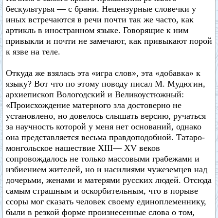
бескультурья — с брани. Нецензурные словечки у
иных встречаются в речи почти так же часто, как
артикль в иностранном языке. Говорящие к ним
привыкли и почти не замечают, как привыкают порой
к язве на теле.
Откуда же взялась эта «игра слов», эта «добавка» к
языку? Вот что по этому поводу писал М. Мудюгин,
архиепископ Вологодский и Великоустюжный:
«Происхождение матерного зла достоверно не
установлено, но довелось слышать версию, ручаться
за научность которой у меня нет оснований, однако
она представляется весьма правдоподобной. Татаро-
монгольское нашествие XIII— XV веков
сопровождалось не только массовыми грабежами и
избиением жителей, но и насилиями чужеземцев над
дочерьми, женами и матерями русских людей. Отсюда
самым страшным и оскорбительным, что в порыве
ссоры мог сказать человек своему единоплеменнику,
были в резкой форме произнесенные слова о том,