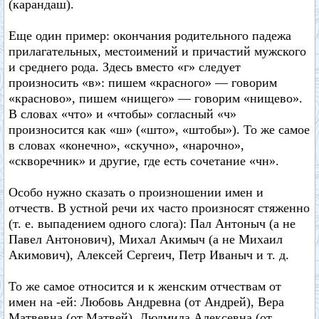
(карандаш).
Еще один пример: окончания родительного падежа
прилагательных, местоимений и причастий мужского
и среднего рода. Здесь вместо «г» следует
произносить «в»: пишем «красного» — говорим
«красново», пишем «нищего» — говорим «нищево».
В словах «что» и «чтобы» согласный «ч»
произносится как «ш» («што», «штобы»). То же самое
в словах «конечно», «скучно», «нарочно»,
«скворечник» и другие, где есть сочетание «чн».
Особо нужно сказать о произношении имен и
отчеств. В устной речи их часто произносят стяженно
(т. е. выпадением одного слога): Пал Антоныч (а не
Павел Антонович), Михал Акимыч (а не Михаил
Акимович), Алексей Сергеич, Петр Иваныч и т. д.
То же самое относится и к женским отчествам от
имен на -ей: Любовь Андревна (от Андрей), Вера
Матвевна (от Матвей), Людмила Алексевна (от