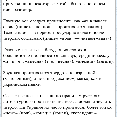
примера лишь некоторые, чтобы было ясно, о чем
идет разговор.
Гласную «о» следует произносить как «а» в начале
слова (пишется «окно» — произносится «акно»).
Тоже самое — в первом предударном слоге после
твердых согласных (пишем «вода» — читаем «вада»).
Гласные «е» и «я» в безударных слогах в
большинстве произносятся как звук, средний между
«и» и «е»; «виесна» (т. е. «весна»), «виезать» (вязать).
Звук «г» произносится твердо как «взрывной»
(мгновенный), а не с придыханием, мягко, как в
украинском языке.
Согласные «ж», «ц», «ш» по правилам русского
литературного произношения всегда должны звучать
твердо. На Украине их часто произносят более мягко:
«ножь» (нож), «конець» (конец), «карандашь»