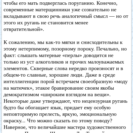
чтобы его мать подверглась поруганию. Конечно,
современные матерщинники уже сознательно не
вкладывают в свою речь аналогичный смысл — но от
этого их ругань не становится менее
отвратительной».
К сожалению, мы как-то мягки и снисходительны к
этому нетерпимому, позорному пороку. Печально, но
факт: слышать матерные «перлы» доводится не
только из уст алкоголиков и прочих малоуважаемых
элементов. Скверные слова нередко произносят и в
общем-то славные, хорошие люди. Даже в среде
интеллигенции порой встречаем своеобразную «моду
на матючек», этакое бравирование своим якобы
демократизмом «широким взглядом на вещи».
Некоторые даже утверждают, что нецензурная ругань
будто бы обогащает язык, придает ему особую
неповторимую прелесть, яркую, эмоциональную
окраску... Что можно сказать по этому поводу?
Наверное, что величайшие мастера художественного