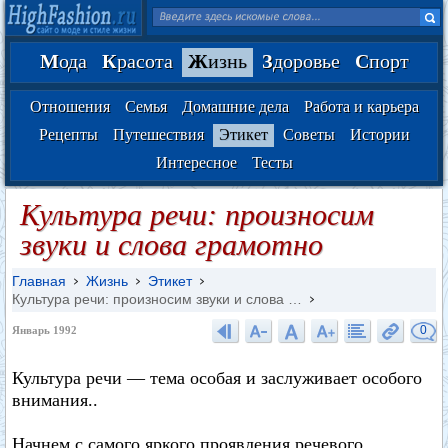
М
ода
К
расота
Ж
изнь
З
доровье
С
порт
Отношения
Семья
Домашние дела
Работа и карьера
Рецепты
Путешествия
Этикет
Советы
Истории
Интересное
Тесты
Культура речи: произносим
звуки и слова грамотно
Главная
Жизнь
Этикет
Культура речи: произносим звуки и слова …
0
Январь 1992
Культура речи — тема особая и заслуживает особого
внимания..
Начнем с самого яркого проявления речевого