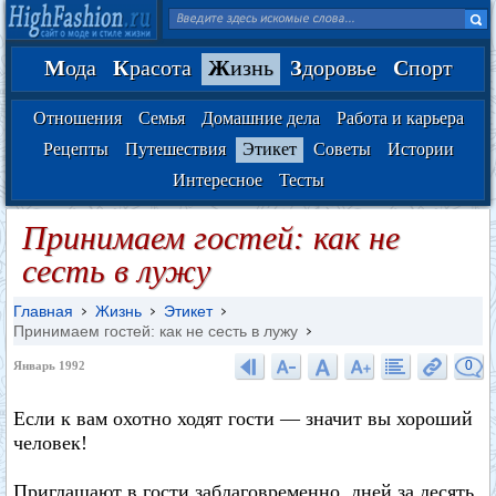
М
ода
К
расота
Ж
изнь
З
доровье
С
порт
Отношения
Семья
Домашние дела
Работа и карьера
Рецепты
Путешествия
Этикет
Советы
Истории
Интересное
Тесты
Принимаем гостей: как не
сесть в лужу
Главная
Жизнь
Этикет
Принимаем гостей: как не сесть в лужу
0
Январь 1992
Если к вам охотно ходят гости — значит вы хороший
человек!
Приглашают в гости заблаговременно, дней за десять,