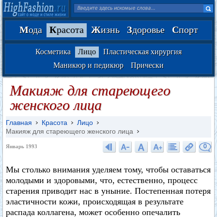
М
ода
К
расота
Ж
изнь
З
доровье
С
порт
Косметика
Лицо
Пластическая хирургия
Маникюр и педикюр
Прически
Макияж для стареющего
женского лица
Главная
Красота
Лицо
Макияж для стареющего женского лица
0
Январь 1993
Мы столько внимания уделяем тому, чтобы оставаться
молодыми и здоровыми, что, естественно, процесс
старения приводит нас в уныние. Постепенная потеря
эластичности кожи, происходящая в результате
распада коллагена, может особенно опечалить