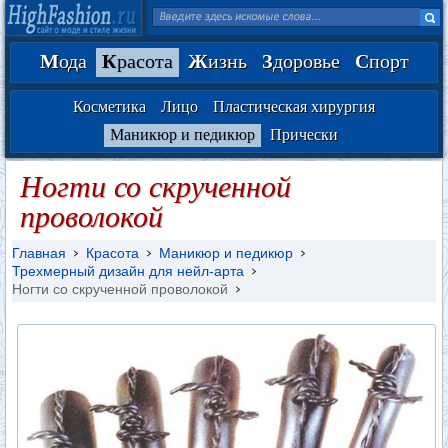
М
ода
К
расота
Ж
изнь
З
доровье
С
порт
Косметика
Лицо
Пластическая хирургия
Маникюр и педикюр
Прически
Ногти со скрученной
проволокой
Главная
Красота
Маникюр и педикюр
Трехмерный дизайн для нейл-арта
Ногти со скрученной проволокой