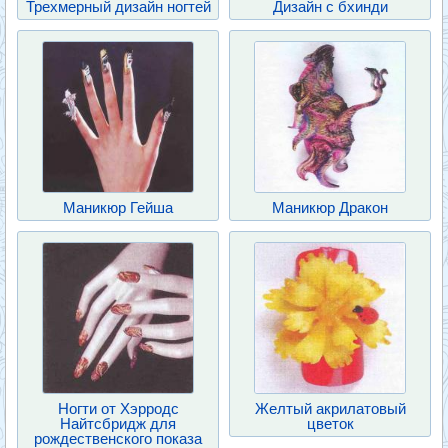
Трехмерный дизайн ногтей
Дизайн с бхинди
Маникюр Гейша
Маникюр Дракон
Ногти от Xэрродс
Желтый акрилатовый
Найтсбридж для
цветок
рождественского показа