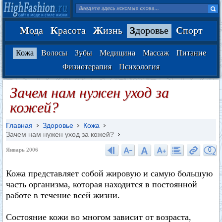
М
ода
К
расота
Ж
изнь
З
доровье
С
порт
Кожа
Волосы
Зубы
Медицина
Массаж
Питание
Физиотерапия
Психология
Зачем нам нужен уход за
кожей?
Главная
Здоровье
Кожа
Зачем нам нужен уход за кожей?
0
Январь 2006
Кожа представляет собой жировую и самую большую
часть организма, которая находится в постоянной
работе в течение всей жизни.
Состояние кожи во многом зависит от возраста,