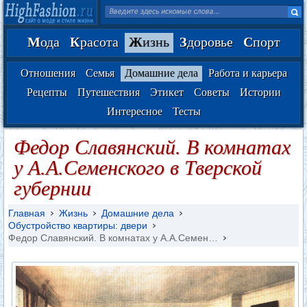
М
ода
К
расота
Ж
изнь
З
доровье
С
порт
Отношения
Семья
Домашние дела
Работа и карьера
Рецепты
Путешествия
Этикет
Советы
Истории
Интересное
Тесты
Федор Славянский. В комнатах
у А.А.Семенского в Тверской
губернии
Главная
Жизнь
Домашние дела
Обустройство квартиры: двери
Федор Славянский. В комнатах у А.А.Семен…