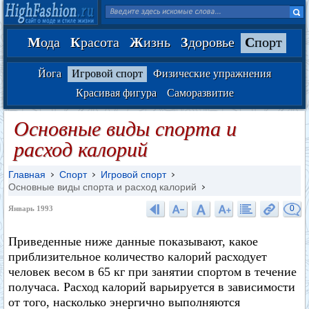
М
ода
К
расота
Ж
изнь
З
доровье
С
порт
Йога
Игровой спорт
Физические упражнения
Красивая фигура
Саморазвитие
Основные виды спорта и
расход калорий
Главная
Спорт
Игровой спорт
Основные виды спорта и расход калорий
0
Январь 1993
Приведенные ниже данные показывают, какое
приблизительное количество калорий расходует
человек весом в 65 кг при занятии спортом в течение
получаса. Расход калорий варьируется в зависимости
от того, насколько энергично выполняются