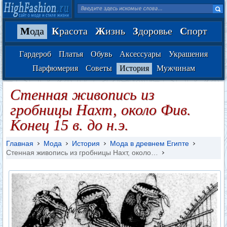
М
ода
К
расота
Ж
изнь
З
доровье
С
порт
Гардероб
Платья
Обувь
Аксессуары
Украшения
Парфюмерия
Советы
История
Мужчинам
Стенная живопись из
гробницы Нахт, около Фив.
Конец 15 в. до н.э.
Главная
Мода
История
Мода в древнем Египте
Стенная живопись из гробницы Нахт, около…