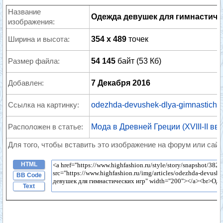
Название
Одежда девушек для гимнастиче
изображения:
Ширина и высота:
354 x 489
точек
Размер файла:
54 145
байт (53 Кб)
Добавлен:
7 Декабря 2016
Ссылка на картинку:
odezhda-devushek-dlya-gimnastichesk
Расположен в статье:
Мода в Древней Греции (XVIII-II вв д
Для того, чтобы вставить это изображение на форум или сайт
HTML
BB Code
Text