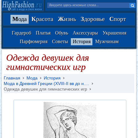
М
ода
К
расота
Ж
изнь
З
доровье
С
порт
Гардероб
Платья
Обувь
Аксессуары
Украшения
Парфюмерия
Советы
История
Мужчинам
Одежда девушек для
гимнастических игр
Главная
Мода
История
Мода в Древней Греции (XVIII-II вв до н.…
Одежда девушек для гимнастических игр