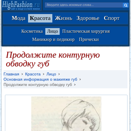
М
ода
К
расота
Ж
изнь
З
доровье
С
порт
Косметика
Лицо
Пластическая хирургия
Маникюр и педикюр
Прически
Продолжите контурную
обводку губ
Главная
Красота
Лицо
Основная информация о макияже губ
Продолжите контурную обводку губ