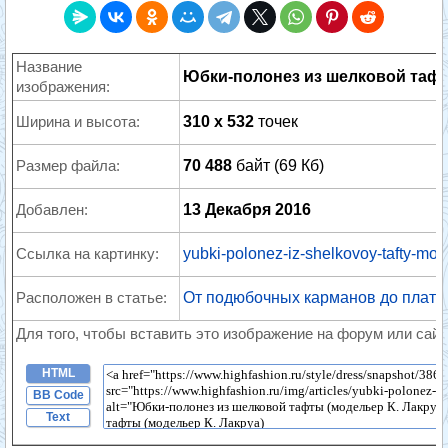
Название
Юбки-полонез из шелковой тафт
изображения:
Ширина и высота:
310 x 532
точек
Размер файла:
70 488
байт (69 Кб)
Добавлен:
13 Декабря 2016
Ссылка на картинку:
yubki-polonez-iz-shelkovoy-tafty-mode
Расположен в статье:
От подюбочных карманов до плать
Для того, чтобы вставить это изображение на форум или сайт
HTML
BB Code
Text