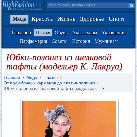
М
ода
К
расота
Ж
изнь
З
доровье
С
порт
Гардероб
Платья
Обувь
Аксессуары
Украшения
Парфюмерия
Советы
История
Мужчинам
Юбки-полонез из шелковой
тафты (модельер К. Лакруа)
Главная
Мода
Платья
От подюбочных карманов до платья-полонез
Юбки-полонез из шелковой тафты (модельер…