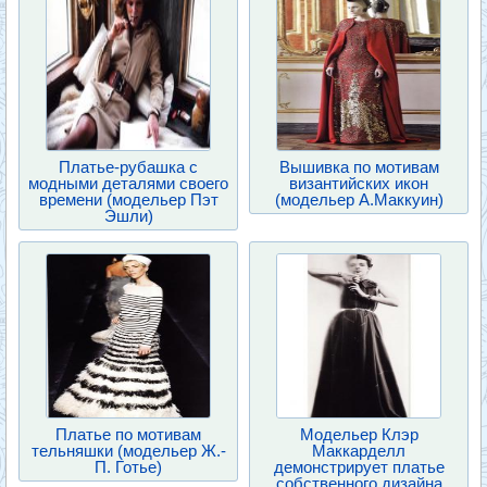
Платье-рубашка с
Вышивка по мотивам
модными деталями своего
византийских икон
времени (модельер Пэт
(модельер А.Маккуин)
Эшли)
Платье по мотивам
Модельер Клэр
тельняшки (модельер Ж.-
Маккарделл
П. Готье)
демонстрирует платье
собственного дизайна