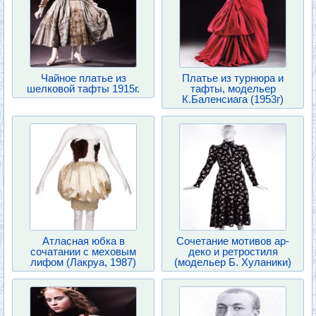
Чайное платье из
Платье из турнюра и
шелковой тафты 1915г.
тафты, модельер
К.Баленсиага (1953г)
Атласная юбка в
Сочетание мотивов ар-
сочатании с меховым
деко и ретростиля
лифом (Лакруа, 1987)
(модельер Б. Хуланики)