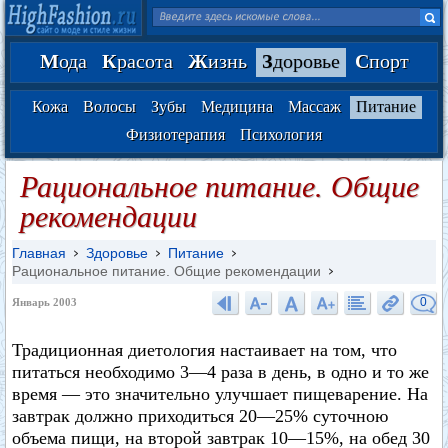
М
ода
К
расота
Ж
изнь
З
доровье
С
порт
Кожа
Волосы
Зубы
Медицина
Массаж
Питание
Физиотерапия
Психология
Рациональное питание. Общие
рекомендации
Главная
Здоровье
Питание
Рациональное питание. Общие рекомендации
0
Январь 2003
Традиционная диетология настаивает на том, что
питаться необходимо 3—4 раза в день, в одно и то же
время — это значительно улучшает пищеварение. На
завтрак должно приходиться 20—25% суточною
объема пищи, на второй завтрак 10—15%, на обед 30