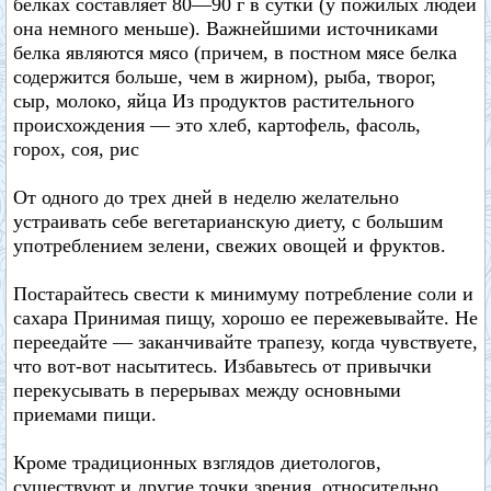
белках составляет 80—90 г в сутки (у пожилых людей
она немного меньше). Важнейшими источниками
белка являются мясо (причем, в постном мясе белка
содержится больше, чем в жирном), рыба, творог,
сыр, молоко, яйца Из продуктов растительного
происхождения — это хлеб, картофель, фасоль,
горох, соя, рис
От одного до трех дней в неделю желательно
устраивать себе вегетарианскую диету, с большим
употреблением зелени, свежих овощей и фруктов.
Постарайтесь свести к минимуму потребление соли и
сахара Принимая пищу, хорошо ее пережевывайте. Не
переедайте — заканчивайте трапезу, когда чувствуете,
что вот-вот насытитесь. Избавьтесь от привычки
перекусывать в перерывах между основными
приемами пищи.
Кроме традиционных взглядов диетологов,
существуют и другие точки зрения, относительно