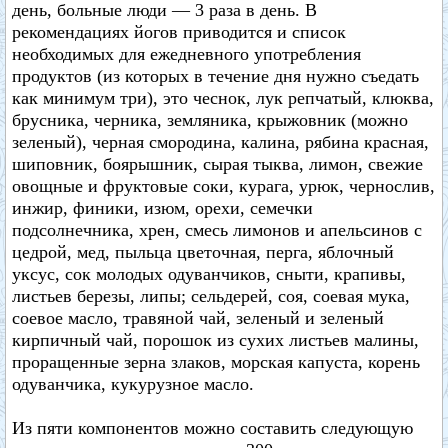
день, больные люди — 3 раза в день. В
рекомендациях йогов приводится и список
необходимых для ежедневного употребления
продуктов (из которых в течение дня нужно съедать
как минимум три), это чеснок, лук репчатый, клюква,
брусника, черника, земляника, крыжовник (можно
зеленый), черная смородина, калина, рябина красная,
шиповник, боярышник, сырая тыква, лимон, свежие
овощные и фруктовые соки, курага, урюк, чернослив,
инжир, финики, изюм, орехи, семечки
подсолнечника, хрен, смесь лимонов и апельсинов с
цедрой, мед, пыльца цветочная, перга, яблочный
уксус, сок молодых одуванчиков, сныти, крапивы,
листьев березы, липы; сельдерей, соя, соевая мука,
соевое масло, травяной чай, зеленый и зеленый
кирпичный чай, порошок из сухих листьев малины,
проращенные зерна злаков, морская капуста, корень
одуванчика, кукурузное масло.
Из пяти компонентов можно составить следующую