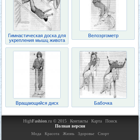
Гимнастическая доска для
Велоэргометр
укрепления мышц живота
Вращающийся диск
Бабочка
High
Fashion
.ru © 2015
Контакты
Карта
Поиск
Полная версия
Мода
Красота
Жизнь
Здоровье
Спорт