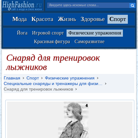
М
ода
К
расота
Ж
изнь
З
доровье
С
порт
Йога
Игровой спорт
Физические упражнения
Красивая фигура
Саморазвитие
Снаряд для тренировок
лыжников
Главная
Спорт
Физические упражнения
Специальные снаряды и тренажеры для физи…
Снаряд для тренировок лыжников