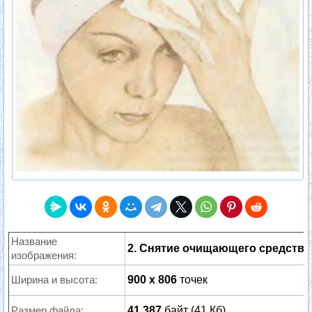
Название
2. Снятие очищающего средства
изображения:
Ширина и высота:
900 x 806
точек
Размер файла:
41 387
байт (41 Кб)