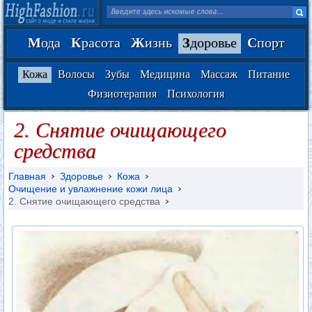
М
ода
К
расота
Ж
изнь
З
доровье
С
порт
Кожа
Волосы
Зубы
Медицина
Массаж
Питание
Физиотерапия
Психология
2. Снятие очищающего
средства
Главная
Здоровье
Кожа
Очищение и увлажнение кожи лица
2. Снятие очищающего средства