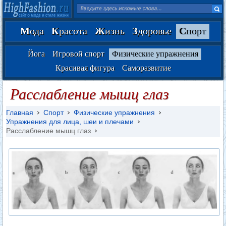
М
ода
К
расота
Ж
изнь
З
доровье
С
порт
Йога
Игровой спорт
Физические упражнения
Красивая фигура
Саморазвитие
Расслабление мышц глаз
Главная
Спорт
Физические упражнения
Упражнения для лица, шеи и плечами
Расслабление мышц глаз