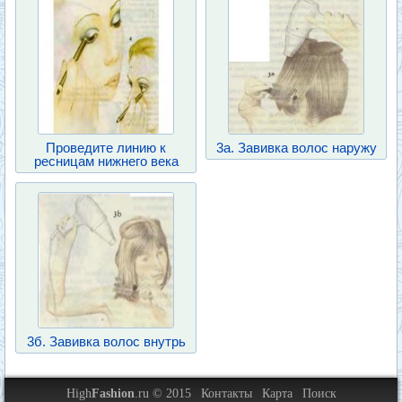
Проведите линию к
3а. Завивка волос наружу
ресницам нижнего века
3б. Завивка волос внутрь
High
Fashion
.ru © 2015
Контакты
Карта
Поиск