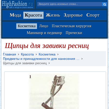
М
ода
К
расота
Ж
изнь
З
доровье
С
порт
Косметика
Лицо
Пластическая хирургия
Маникюр и педикюр
Прически
Щипцы для завивки ресниц
Главная
Красота
Косметика
Предметы и принадлежности для нанесения …
Щипцы для завивки ресниц