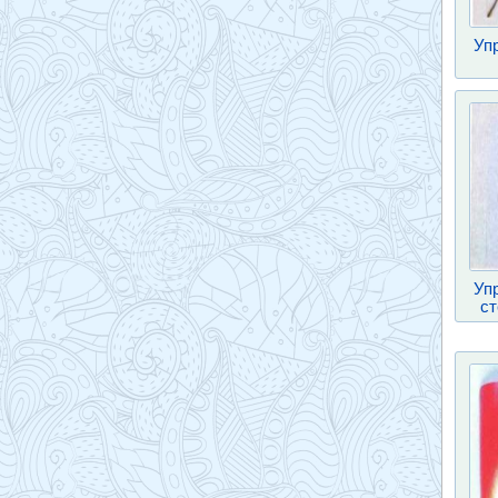
Уп
Уп
ст