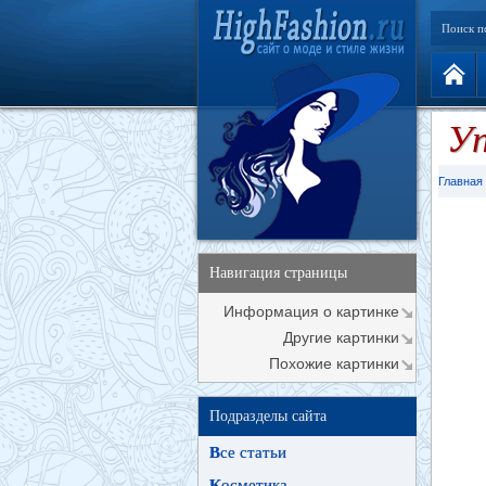
Поиск п
Уп
Главная
Навигация страницы
Информация о картинке
Другие картинки
Похожие картинки
Подразделы сайта
В
се статьи
К
осметика