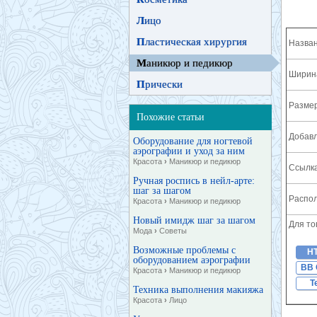
Л
ицо
П
ластическая хирургия
Назван
М
аникюр и педикюр
Ширина
П
рически
Разме
Похожие статьи
Добавл
Оборудование для ногтевой
аэрографии и уход за ним
Красота
›
Маникюр и педикюр
Ссылка
Ручная роспись в нейл-арте:
шаг за шагом
Распол
Красота
›
Маникюр и педикюр
Новый имидж шаг за шагом
Для то
Мода
›
Советы
Возможные проблемы с
H
оборудованием аэрографии
BB 
Красота
›
Маникюр и педикюр
T
Техника выполнения макияжа
Красота
›
Лицо