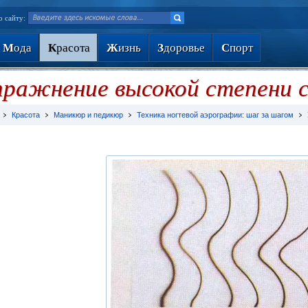
о сайту:
М
ода
К
расота
Ж
изнь
З
доровье
С
порт
ражнение высокой степени 
Красота
Маникюр и педикюр
Техника ногтевой аэрографии: шаг за шагом