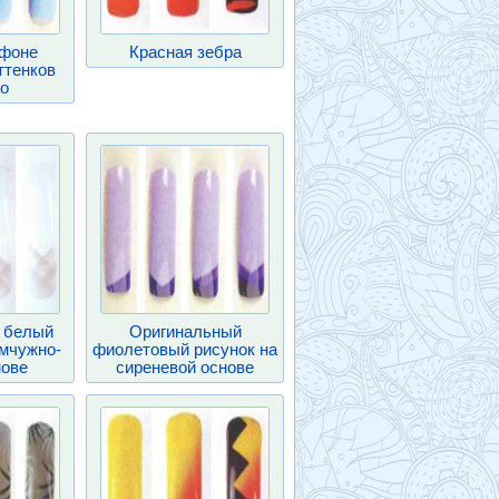
 фоне
Красная зебра
ттенков
го
 белый
Оригинальный
емчужно-
фиолетовый рисунок на
нове
сиреневой основе