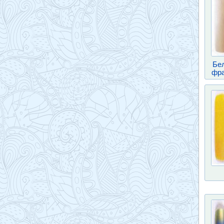
Бе
фра