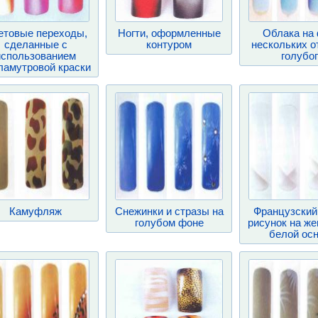
етовые переходы,
Ногти, оформленные
Облака на
сделанные с
контуром
нескольких о
использованием
голубо
ламутровой краски
Камуфляж
Снежинки и стразы на
Французский
голубом фоне
рисунок на ж
белой ос