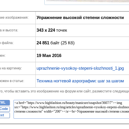
Упражнение высокой степени сложности
ие изображения:
343 x 224
точек
 и высота:
24 851
байт (25 Кб)
р файла:
19 Мая 2016
ен:
uprazhnenie-vysokoy-stepeni-slozhnosti_1.jpg
 на картинку:
Техника ногтевой аэрографии: шаг за шагом
ожен в статье:
го, чтобы вставить это изображение на форум или сайт, разместите следующи
TML
Code
ext