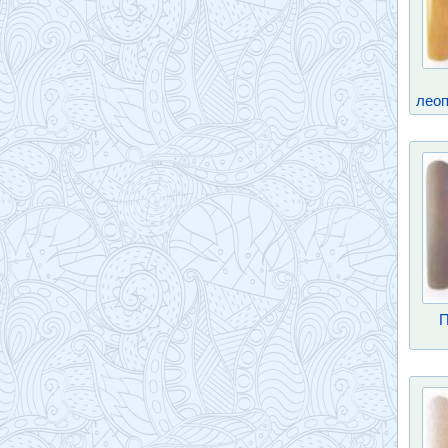
лео
П