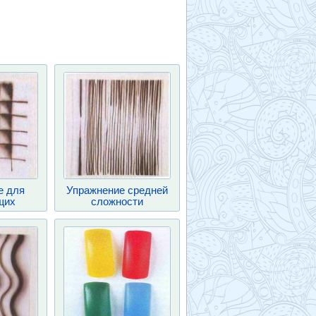
е для
Упражнение средней
щих
сложности