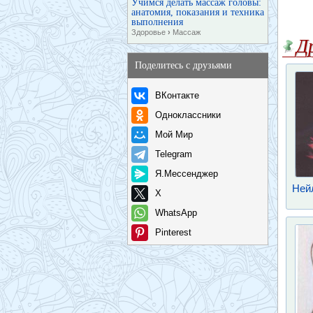
Учимся делать массаж головы:
анатомия, показания и техника
выполнения
Здоровье
›
Массаж
Д
Поделитесь с друзьями
ВКонтакте
Одноклассники
Мой Мир
Telegram
Я.Мессенджер
Нейл
X
WhatsApp
Pinterest