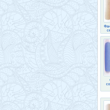
Фан
с
со