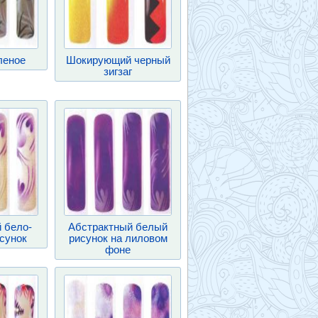
леное
Шокирующий черный
зигзаг
 бело-
Абстрактный белый
сунок
рисунок на лиловом
фоне