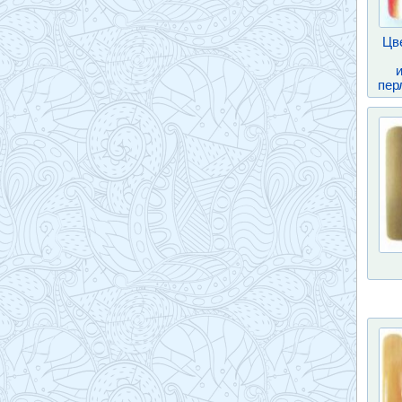
Цв
пер