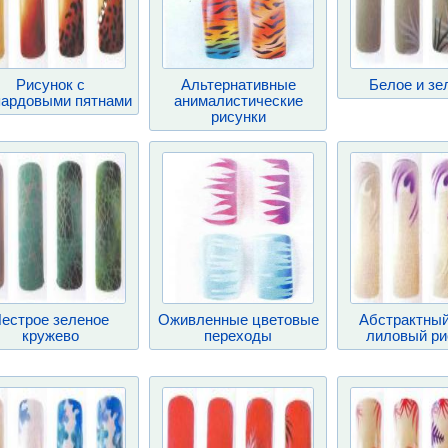
Рисунок с
Альтернативные
Белое и зе
пардовыми пятнами
анималистические
рисунки
естрое зеленое
Оживленные цветовые
Абстрактный
кружево
переходы
лиловый ри