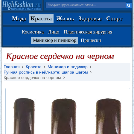
М
ода
К
расота
Ж
изнь
З
доровье
С
порт
Косметика
Лицо
Пластическая хирургия
Маникюр и педикюр
Прически
Красное сердечко на черном
Главная
Красота
Маникюр и педикюр
Ручная роспись в нейл-арте: шаг за шагом
Красное сердечко на черном