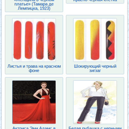
платье» (Тамара де
Лемпицка, 1923)
Листья и трава на красном
Шокирующий черный
фоне
зигзаг
Актриса Эми Адамс в
Белая рубашка с черными