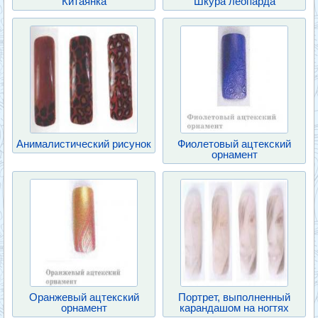
Китаянка
Шкура леопарда
Анималистический рисунок
Фиолетовый ацтекский
орнамент
Оранжевый ацтекский
Портрет, выполненный
орнамент
карандашом на ногтях