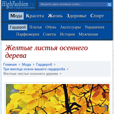
М
ода
К
расота
Ж
изнь
З
доровье
С
порт
Гардероб
Платья
Обувь
Аксессуары
Украшения
Парфюмерия
Советы
История
Мужчинам
Желтые листья осеннего
дерева
Главная
Мода
Гардероб
Три месяца осени вашего гардероба
Желтые листья осеннего дерева