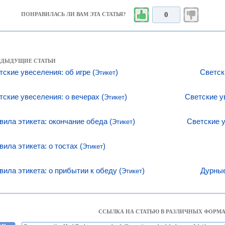
0
ПОНРАВИЛАСЬ ЛИ ВАМ ЭТА СТАТЬЯ?
РЕДЫДУЩИЕ СТАТЬИ
тские увеселения: об игре (
)
Светск
Этикет
тские увеселения: о вечерах (
)
Светские у
Этикет
вила этикета: окончание обеда (
)
Светские у
Этикет
вила этикета: о тостах (
)
Этикет
вила этикета: о прибытии к обеду (
)
Дурные
Этикет
ССЫЛКА НА СТАТЬЮ В РАЗЛИЧНЫХ ФОРМА