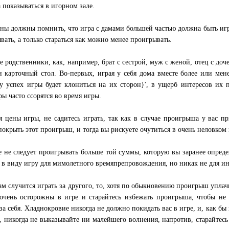
 показываться в игорном зале.
ы должны помнить, что игра с дамами большей частью должна быть игр
вать, а только стараться как можно менее проигрывать.
е родственники, как, например, брат с сестрой, муж с женой, отец с до
н карточный стол. Во-первых, играя у себя дома вместе более или мене
у успех игры будет клониться на их сторон}', в ущерб интересов их 
ры часто ссорятся во время игры.
я цены игры, не садитесь играть, так как в случае проигрыша у вас пр
покрыть этот проигрыш, и тогда вы рискуете очутиться в очень неловком
 не следует проигрывать больше той суммы, которую вы заранее опреде
 в виду игру для мимолетного времяпрепровождения, но никак не для ин
ам случится играть за другого, то, хотя по обыкновению проигрыш уплачив
 очень осторожны в игре и старайтесь избежать проигрыша, чтобы не 
 за себя. Хладнокровие никогда не должно покидать вас в игре, и, как бы
, никогда не выказывайте ни малейшего волнения, напротив, старайтес