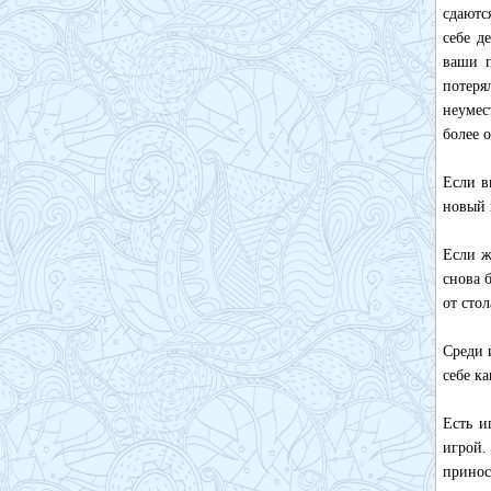
сдаютс
себе д
ваши п
потеря
неумес
более 
Если в
новый 
Если ж
снова 
от сто
Среди 
себе к
Есть и
игрой.
принос