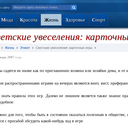
о сайту:
М
ода
К
расота
Ж
изнь
З
доровье
С
порт
етские увеселения: карточн
Жизнь
Этикет
Светские увеселения: карточные игры
варь 2007
года
ты садятся не иначе как по приглашению хозяина или хозяйки дома, и от
ее распространенными играми на вечерах являются винт, вист, преферанс,
знать правила этих игр. Далеко не лишним является также знание пр
одобное.
жно для того, чтобы быть в состоянии оказаться полезным в обществе, 
ся с просьбой обсудить какой-нибудь ход в игре.