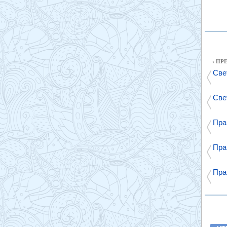
‹ П
Све
Све
Пра
Пра
Пра