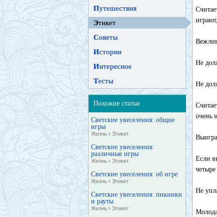
П
утешествия
Считае
играют
Э
тикет
С
оветы
Вежлив
И
стории
Не дол
И
нтересное
Т
есты
Не дол
Похожие статьи
Считае
очень 
Светские увеселения: общие
игры
Жизнь
›
Этикет
Выигра
Светские увеселения:
различные игры
Если в
Жизнь
›
Этикет
четыре
Светские увеселения: об игре
Жизнь
›
Этикет
Не упл
Светские увеселения: пикники
и рауты
Жизнь
›
Этикет
Молода