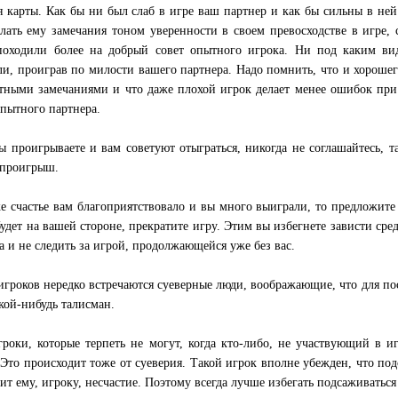
я карты. Как бы ни был слаб в игре ваш партнер и как бы сильны в ней
елать ему замечания тоном уверенности в своем превосходстве в игре, 
оходили более на добрый совет опытного игрока. Ни под каким вид
ли, проиграв по милости вашего партнера. Надо помнить, что и хороше
тными замечаниями и что даже плохой игрок делает менее ошибок при 
опытного партнера.
ы проигрываете и вам советуют отыграться, никогда не соглашайтесь, т
проигрыш.
е счастье вам благоприятствовало и вы много выиграли, то предложите 
будет на вашей стороне, прекратите игру. Этим вы избегнете зависти сре
ла и не следить за игрой, продолжающейся уже без вас.
игроков нередко встречаются суеверные люди, воображающие, что для по
акой-нибудь талисман.
гроки, которые терпеть не могут, когда кто-либо, не участвующий в иг
 Это происходит тоже от суеверия. Такой игрок вполне убежден, что по
ит ему, игроку, несчастие. Поэтому всегда лучше избегать подсаживатьс