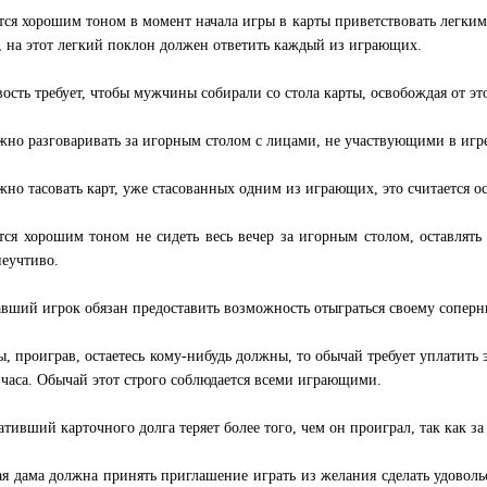
тся хорошим тоном в момент начала игры в карты приветствовать легким
, на этот легкий поклон должен ответить каждый из играющих.
ость требует, чтобы мужчины собирали со стола карты, освобождая от этог
жно разговаривать за игорным столом с лицами, не участвующими в игр
жно тасовать карт, уже стасованных одним из играющих, это считается о
тся хорошим тоном не сидеть весь вечер за игорным столом, оставлят
неучтиво.
вший игрок обязан предоставить возможность отыграться своему соперн
ы, проиграв, остаетесь кому-нибудь должны, то обычай требует уплатить 
 часа. Обычай этот строго соблюдается всеми играющими.
ативший карточного долга теряет более того, чем он проиграл, так как за
я дама должна принять приглашение играть из желания сделать удовольс