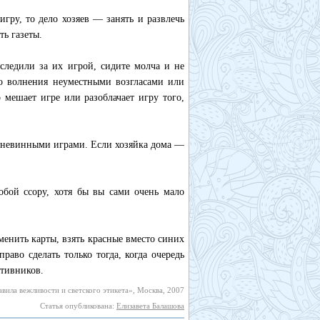
гру, то дело хозяев — занять и развлечь
ть газеты.
следили за их игрой, сидите молча и не
го волнения неуместными возгласами или
 мешает игре или разоблачает игру того,
я невинными играми. Если хозяйка дома —
обой ссору, хотя бы вы сами очень мало
менить карты, взять красные вместо синих
раво сделать только тогда, когда очередь
отивников.
вила вежливости и светского этикета», Москва, 2007
Статья опубликована:
Елизавета Балашова