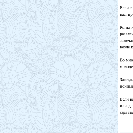
Если в
вас, п
Когда 
развле
замеча
возле к
Во мно
молоде
Загляд
понима
Если в
или да
сдават