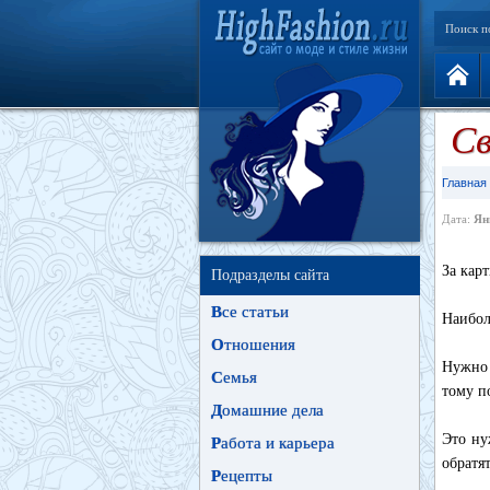
Поиск п
Св
Главная
Дата:
Ян
За кар
Подразделы сайта
В
се статьи
Наибол
О
тношения
Нужно 
С
емья
тому п
Д
омашние дела
Это ну
Р
абота и карьера
обратят
Р
ецепты