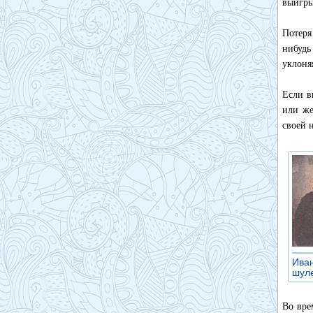
выигры
Потеря
нибудь
уклоняя
Если в
или же
своей 
Иван
шуле
Во вре