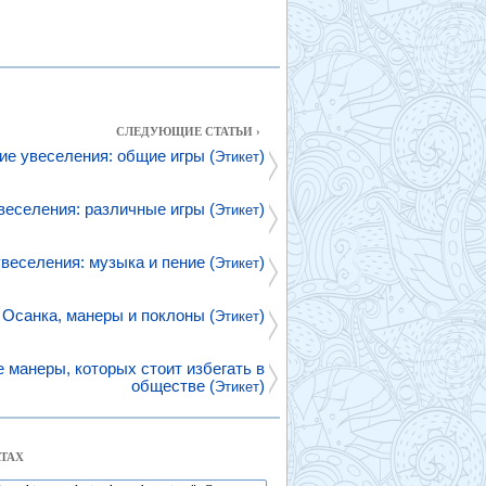
СЛЕДУЮЩИЕ СТАТЬИ ›
ие увеселения: общие игры (
)
Этикет
веселения: различные игры (
)
Этикет
веселения: музыка и пение (
)
Этикет
Осанка, манеры и поклоны (
)
Этикет
 манеры, которых стоит избегать в
обществе (
)
Этикет
ТАХ