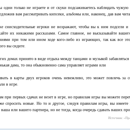
ы одни только не играете и от скуки подсаживаетесь наблюдать чужую и
редложив вам рассматривать кипсеки, альбомы или, наконец, дав вам чита
же снисходительные игроки не возражают, чтобы вы к ним подсели и 
кайте их никакими рассказами. Самое главное, не высказывайте ваше
ниями при том или ином ходе кого-либо из играющих, так как все это
ого вы сидите.
гих домах принято в виде отдыха между танцами и музыкой забавлятьс
нькая дама, то она обыкновенно сама управляет играми или
ывать в карты двух игроков очень невежливо, это может повлечь за с
ли в игре.
ам при первых сдачах не везет в игре, но правилам игры вы можете пере
же спросить новые. Но то и другое, следуя правилам игры, вы имеете п
ь ваша или вашего партнера, но не тогда, когда очередь сдавать ваших пр
Источник: «Пра