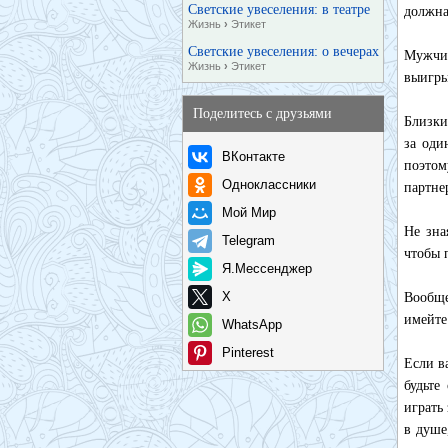
Светские увеселения: в театре
должна
Жизнь
›
Этикет
Светские увеселения: о вечерах
Мужчин
Жизнь
›
Этикет
выигры
Поделитесь с друзьями
Близки
за оди
ВКонтакте
поэтом
Одноклассники
партне
Мой Мир
Не зна
Telegram
чтобы 
Я.Мессенджер
X
Вообще
имейте
WhatsApp
Pinterest
Если в
будьте
играть
в душе