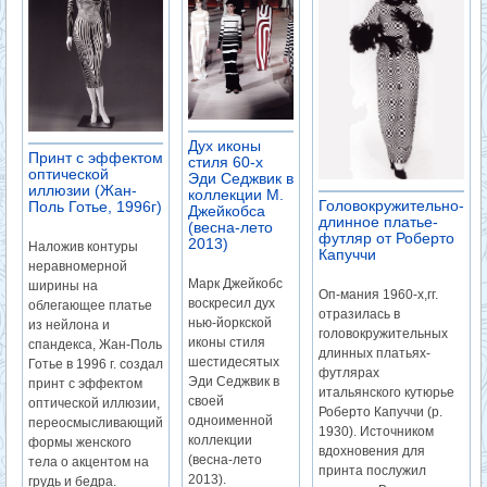
Дух иконы
Принт с эффектом
стиля 60-х
оптической
Эди Седжвик в
иллюзии (Жан-
коллекции М.
Головокружительно-
Поль Готье, 1996г)
Джейкобса
длинное платье-
(весна-лето
футляр от Роберто
2013)
Наложив контуры
Капуччи
неравномерной
Марк Джейкобс
ширины на
Оп-мания 1960-х,гг.
воскресил дух
облегающее платье
отразилась в
нью-йоркской
из нейлона и
головокружительных
иконы стиля
спандекса, Жан-Поль
длинных платьях-
шестидесятых
Готье в 1996 г. создал
футлярах
Эди Седжвик в
принт с эффектом
итальянского кутюрье
своей
оптической иллюзии,
Роберто Капуччи (р.
одноименной
переосмысливающий
1930). Источником
коллекции
формы женского
вдохновения для
(весна-лето
тела о акцентом на
принта послужил
2013).
грудь и бедра.