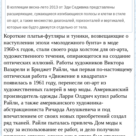
В коллекции весна-лето 2013 от Эди Седжвика представлены
расширяющие, сужающиеся изгибающиеся полосы и клетки в стиле
оп-арт, а также множество диагоналей, горизонталей и вертикалей,
которые как будто движутся отдельно от тела.
Короткие платья-футляры и туники, возвещающие о
наступлении эпохи «молодежного бунта» в моде
1960-х годов, стали своего рода холстом для оп-арта,
художественного течения, опирающегося на создание
оптических иллюзий. Работы художников Виктора
Вазарели и Бриджет Райли, чья первая по-настоящему
оптическая работа «Движение в квадратах»
появилась в 1961 году, перенесли оп-арт из
художественных галерей в мир моды. Американский
производитель одежды Ларри Олдрич купил работы
Райли, а также американского художника-
абстракциониста Ричарда Анушкевича и под
впечатлением от своих новых приобретений создал
ряд тканей. Райли пыталась привлечь Дом моды к
суду за использование ее работ, и дело получило