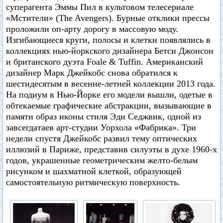
суперагента Эммы Пил в культовом телесериале
«Мстители» (The Avengers). Бурные отклики прессы
проложили оп-арту дорогу в массовую моду.
Изгибающиеся круги, полосы и клетки появлялись в
коллекциях нью-йоркского дизайнера Бетси Джонсон
и британского дуэта Foale & Tuffin. Американский
дизайнер Марк Джейкобс снова обратился к
шестидесятым в весенне-летней коллекции 2013 года.
На подиум в Нью-Йорке его модели вышли, одетые в
обтекаемые графические абстракции, вызывающие в
памяти образ иконы стиля Эди Седжвик, одной из
завсегдатаев арт-студии Уорхола «Фабрика». Три
недели спустя Джейкобс развил тему оптических
иллюзий в Париже, представив силуэты в духе 1960-х
годов, украшенные геометрическим желто-белым
рисунком и шахматной клеткой, образующей
самостоятельную ритмическую поверхность.