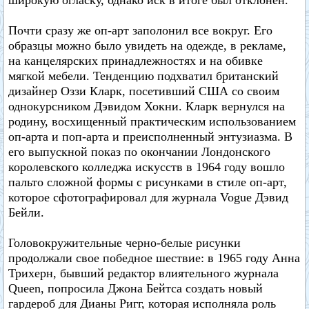
широкую огласку, однако иск в итоге был отклонен.
Почти сразу же оп-арт заполонил все вокруг. Его
образцы можно было увидеть на одежде, в рекламе,
на канцелярских принадлежностях и на обивке
мягкой мебели. Тенденцию подхватил британский
дизайнер Оззи Кларк, посетивший США со своим
однокурсником Дэвидом Хокни. Кларк вернулся на
родину, восхищенный практическим использованием
оп-арта и поп-арта и преисполненный энтузиазма. В
его выпускной показ по окончании Лондонского
королевского колледжа искусств в 1964 году вошло
пальто сложной формы с рисунками в стиле оп-арт,
которое сфотографировал для журнала Vogue Дэвид
Бейли.
Головокружительные черно-белые рисунки
продолжали свое победное шествие: в 1965 году Анна
Трихерн, бывший редактор влиятельного журнала
Queen, попросила Джона Бейтса создать новый
гардероб для Дианы Ригг, которая исполняла роль