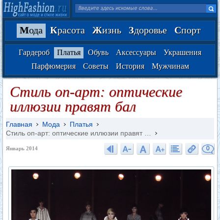
М
ода
К
расота
Ж
изнь
З
доровье
С
порт
Гардероб
Платья
Обувь
Аксессуары
Украшения
Парфюмерия
Советы
История
Мужчинам
Стиль оп-арт: оптические
иллюзии правят бал
Главная
Мода
Платья
Стиль оп-арт: оптические иллюзии правят …
0
Январь 2014