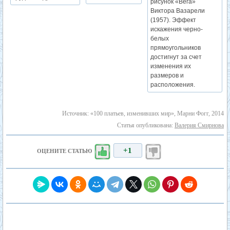
рисунок «Вега»
Виктора Вазарели
(1957). Эффект
искажения черно-
белых
прямоугольников
достигнут за счет
изменения их
размеров и
расположения.
Источник: «100 платьев, изменивших мир», Марни Фогг, 2014
Статья опубликована:
Валерия Смирнова
+1
ОЦЕНИТЕ СТАТЬЮ