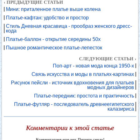
‹ ПРЕДЫДУЩИЕ СТАТЬИ
Мини: приталенное платье выше колена
Платье-кафтан: удобство и простор
Стиль Дневная красавица - прообраз женского дресс-
кода
Платье-баллон - открытие середины 50х
Пышное романтическое платье-лепесток
СЛЕДУЮЩИЕ СТАТЬИ ›
Поп-арт - новая мода конца 1950-х
Связь искусства и моды в платьях-картинах
Рисунок пейсли - источник вдохновения для платьев
модных дизайнеров
Платье-передник: простота и практичность
Платье-футляр - последователь древнеегипетского
калазириса
Комментарии к этой статье
Комментариев еще нет. Пишите смело!