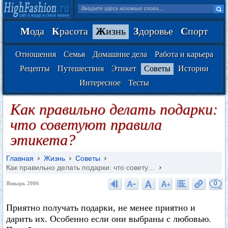
М
ода
К
расота
Ж
изнь
З
доровье
С
порт
Отношения
Семья
Домашние дела
Работа и карьера
Рецепты
Путешествия
Этикет
Советы
Истории
Интересное
Тесты
Как правильно делать подарки:
что советуют правила
этикета?
Главная
Жизнь
Советы
Как правильно делать подарки: что совету…
0
Январь 2006
Приятно получать подарки, не менее приятно и
дарить их. Особенно если они выбраны с любовью.