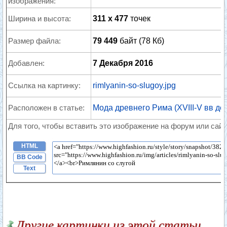
изображения:
Ширина и высота:
311 x 477
точек
Размер файла:
79 449
байт (78 Кб)
Добавлен:
7 Декабря 2016
Ссылка на картинку:
rimlyanin-so-slugoy.jpg
Расположен в статье:
Мода древнего Рима (XVIII-V вв до н
Для того, чтобы вставить это изображение на форум или сайт
HTML
BB Code
Text
Другие картинки из этой статьи