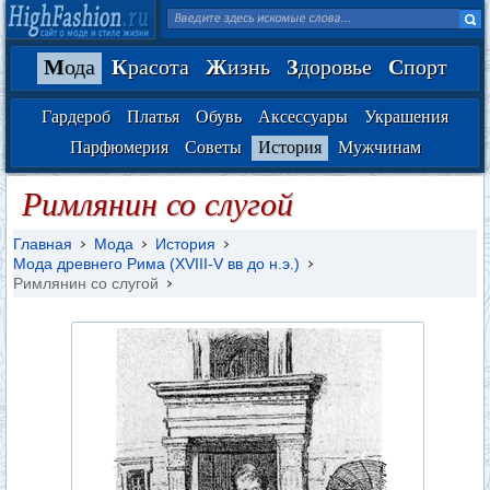
М
ода
К
расота
Ж
изнь
З
доровье
С
порт
Гардероб
Платья
Обувь
Аксессуары
Украшения
Парфюмерия
Советы
История
Мужчинам
Римлянин со слугой
Главная
Мода
История
Мода древнего Рима (XVIII-V вв до н.э.)
Римлянин со слугой